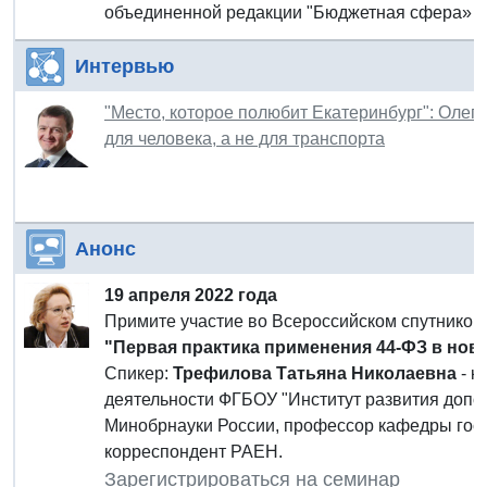
объединенной редакции "Бюджетная сфера» ко
Интервью
"Место, которое полюбит Екатеринбург": Олег
для человека, а не для транспорта
Анонс
19 апреля 2022 года
Примите участие во Всероссийском спутнико
"Первая практика применения 44-ФЗ в нов
Спикер:
Трефилова Татьяна Николаевна
- к
деятельности ФГБОУ "Институт развития допо
Минобрнауки России, профессор кафедры госу
корреспондент РАЕН.
Зарегистрироваться на семинар