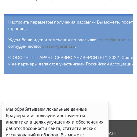
Настроить параметры получения рассылки Вы можете, посети
страницы.
Ждем Ваши идеи и замечания по рассылке:
editor@garant.ru
.
Р
сотрудничество:
press@garant.ru
.
© ООО "НПП "ГАРАНТ-СЕРВИС-УНИВЕРСИТЕТ", 2022. Система Г
и ее партнеры являются участниками Российской ассоциации
Мы обрабатываем локальные данные
браузера и используем инструменты
аналитики в целях улучшения и обеспечения
работоспособности сайта, статистических
© ООО "НПП "ГАРАНТ-СЕРВИС", 2026. Система ГАРАНТ
исследований и обзоров. Вы можете