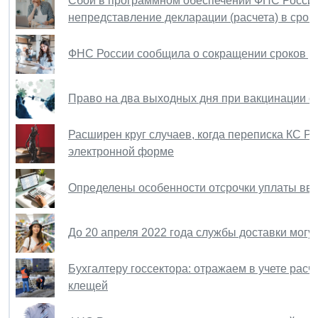
Сбой в программном обеспечении ФНС России 
непредставление декларации (расчета) в срок
ФНС России сообщила о сокращении сроков ре
Право на два выходных дня при вакцинации от
Расширен круг случаев, когда переписка КС Р
электронной форме
Определены особенности отсрочки уплаты вв
До 20 апреля 2022 года службы доставки могут
Бухгалтеру госсектора: отражаем в учете расчи
клещей