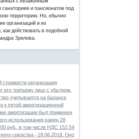
язанных с незаконным
 санаториев и пансионатов под
свою территорию. Но, обычно
ие организаций и их
, как действовать в подобной
ксандра Зрелова.
й стоимости организация
т его третьему лицу с убытком.
тво учитывается на балансе
ся к пятой амортизационной
орме амортизации был применен
ого использования равен 28
00 руб., в том числе НДС 152,54
ного средства - 19.06.2018. Оно