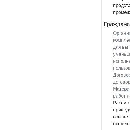
предста
промежу
Гражданс
Организ
компле
для вып
уменьш
исполне
пользов
Договор
договор
Матери
работ н
Рассмо
приведе
соответ
выполни