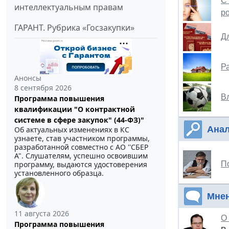
С
интеллектуальным правам
р
ГАРАНТ. Рубрика «Госзакупки»
Д
Р
Анонсы
8 сентября 2026
В
Программа повышения
квалификации "О контрактной
системе в сфере закупок" (44-ФЗ)"
Анал
Об актуальных изменениях в КС
узнаете, став участником программы,
разработанной совместно с АО ''СБЕР
А". Слушателям, успешно освоившим
программу, выдаются удостоверения
П
установленного образца.
Мне
11 августа 2026
О 
Программа повышения