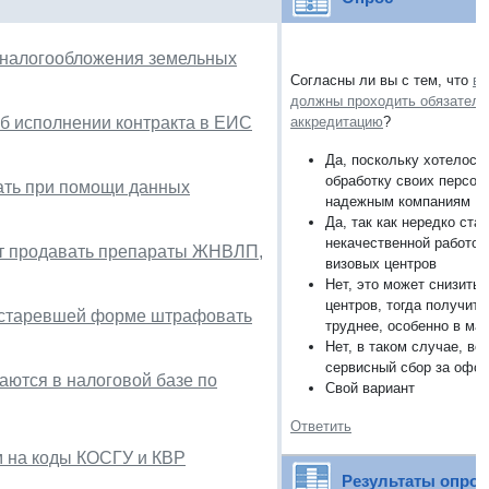
 налогообложения земельных
Согласны ли вы с тем, что
ви
должны проходить обязател
б исполнении контракта в ЕИС
аккредитацию
?
Да, поскольку хотелось
обработку своих персо
ать при помощи данных
надежным компаниям
Да, так как нередко ста
некачественной работо
гут продавать препараты ЖНВЛП,
визовых центров
Нет, это может снизить 
центров, тогда получить
 устаревшей форме штрафовать
труднее, особенно в ма
Нет, в таком случае, во
сервисный сбор за офо
аются в налоговой базе по
Свой вариант
Ответить
м на коды КОСГУ и КВР
Результаты опро