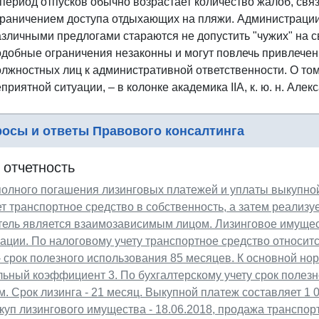
 период отпусков обычно возрастает количество жалоб, св
граничением доступа отдыхающих на пляжи. Администрации
азличными предлогами стараются не допустить "чужих" на 
одобные ограничения незаконны и могут повлечь привлечен
олжностных лиц к административной ответственности. О том
приятной ситуации, – в колонке академика IIA, к. ю. н. Але
осы и ответы Правового консалтинга
 отчетность
полного погашения лизинговых платежей и уплаты выкупно
т транспортное средство в собственность, а затем реализуе
тель является взаимозависимым лицом. Лизинговое имущес
ации. По налоговому учету транспортное средство относит
- срок полезного использования 85 месяцев. К основной н
ьный коэффициент 3. По бухгалтерскому учету срок полезн
. Срок лизинга - 21 месяц. Выкупной платеж составляет 1 0
куп лизингового имущества - 18.06.2018, продажа транспорт