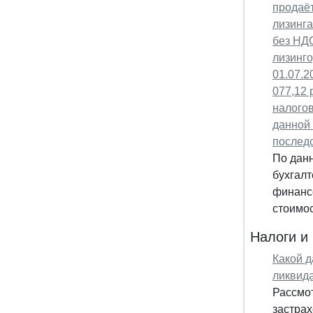
продаёт
лизинга
без НДС
лизинго
01.07.2
077,12 
налогов
данной 
последс
По дан
бухгалт
финансо
стоимос
Налоги и
Какой 
ликвид
Рассмо
застра