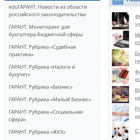
eduГАРАНТ. Новости из области
российского законодательства
Ф
у
ГАРАНТ. Мониторинг для
бухгалтера бюджетной сферы
М
п
ГАРАНТ. Рубрика «Судебная
практика»
Б
г
ГАРАНТ. Рубрика «Налоги и
Ф
бухучет»
е
ГАРАНТ. Рубрика «Бизнес»
В
н
ГАРАНТ. Рубрика «Малый бизнес»
Р
ГАРАНТ. Рубрика «Социальная
н
сфера»
ГАРАНТ. Рубрика «ЖКХ»
С