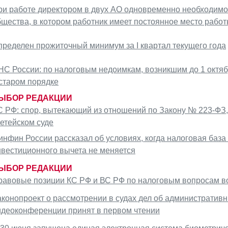
ри работе директором в двух АО одновременно необходимо 
бщества, в котором работник имеет постоянное место рабо
пределен прожиточный минимум за I квартал текущего года
НС России: по налоговым недоимкам, возникшим до 1 октяб
 старом порядке
ЫБОР РЕДАКЦИИ
С РФ: спор, вытекающий из отношений по Закону № 223-ФЗ,
ретейском суде
инфин России рассказал об условиях, когда налоговая баз
нвестиционного вычета не меняется
ЫБОР РЕДАКЦИИ
равовые позиции КС РФ и ВС РФ по налоговым вопросам во 
аконопроект о рассмотрении в судах дел об администрати
идеоконференции принят в первом чтении