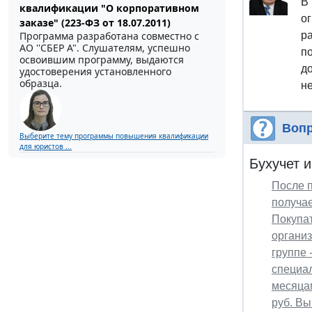
В
квалификации "О корпоративном
о
заказе" (223-ФЗ от 18.07.2011)
Программа разработана совместно с
р
АО ''СБЕР А". Слушателям, успешно
п
освоившим программу, выдаются
д
удостоверения установленного
образца.
не
Вопр
Выберите тему программы повышения квалификации
для юристов ...
Бухучет и
После 
получае
Покупа
организ
группе 
специал
месяцам
руб. Вы