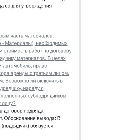
ца со дня утверждения
орым часть материалов,
е - Материалы), необходимых
м стоимость работ по договору
ядчику материалов. В целях
й автомобиль, право
ора аренды с третьим лицом.
м. Возможно ли включить в
дрядчику, наряду с
выполненных субподрядчиком
у лицу?
в договор подряда
т. Обоснование вывода: В
а (подрядчик) обязуется