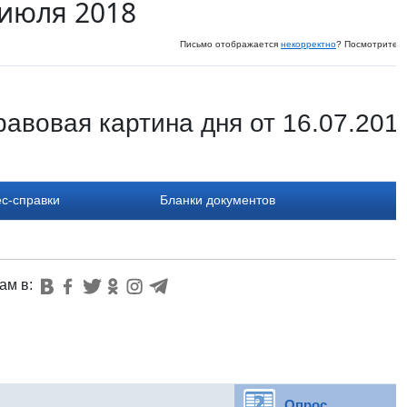
 июля 2018
Письмо отображается
некорректно
? Посмотрите и
авовая картина дня от 16.07.201
с-справки
Бланки документов
ам в:
Опрос