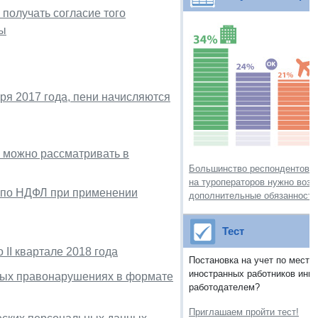
получать согласие того
ты
ря 2017 года, пени начисляются
 можно рассматривать в
Большинство респондентов (7
на туроператоров нужно воз
а по НДФЛ при применении
дополнительные обязанности
Тест
II квартале 2018 года
Постановка на учет по месту
иностранных работников ини
вных правонарушениях в формате
работодателем?
Приглашаем пройти тест!