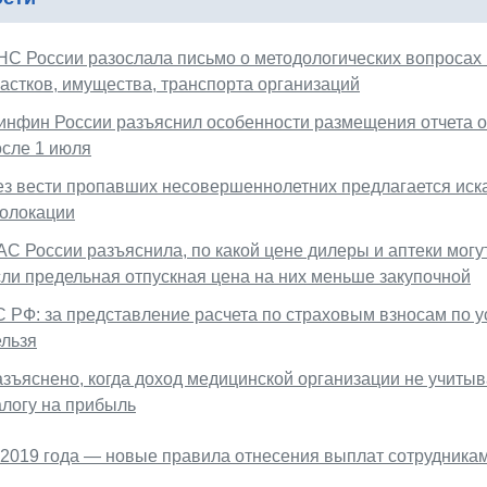
НС России разослала письмо о методологических вопросах
частков, имущества, транспорта организаций
инфин России разъяснил особенности размещения отчета о
осле 1 июля
ез вести пропавших несовершеннолетних предлагается иск
еолокации
АС России разъяснила, по какой цене дилеры и аптеки мо
сли предельная отпускная цена на них меньше закупочной
С РФ: за представление расчета по страховым взносам по
ельзя
азъяснено, когда доход медицинской организации не учитыв
алогу на прибыль
 2019 года — новые правила отнесения выплат сотрудника