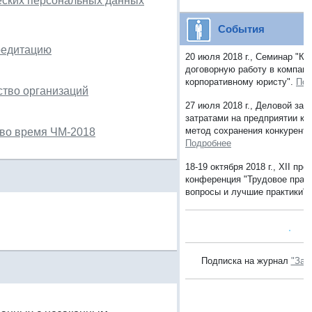
еских персональных данных
События
редитацию
20 июля 2018 г., Семинар "Ка
договорную работу в компани
корпоративному юристу".
Под
ство организаций
27 июля 2018 г., Деловой зав
затратами на предприятии к
метод сохранения конкуренто
 во время ЧМ-2018
Подробнее
18-19 октября 2018 г., XII п
конференция "Трудовое прав
вопросы и лучшие практики".
Подписка на журнал
"Зак