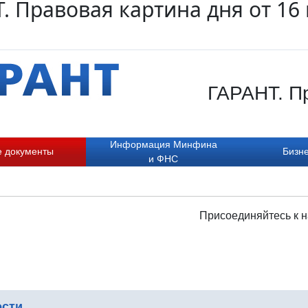
. Правовая картина дня от 16
ГАРАНТ. Пр
Информация Минфина
е документы
Бизне
и ФНС
Присоединяйтесь к н
ости