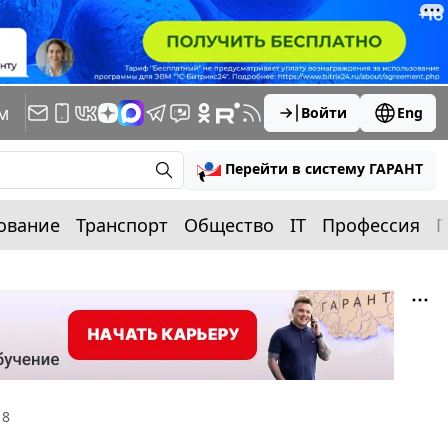
м
Войти
Eng
Перейти в систему ГАРАНТ
ование
Транспорт
Общество
IT
Профессия
П
18