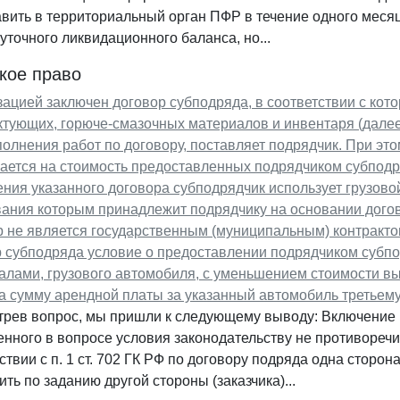
вить в территориальный орган ПФР в течение одного меся
точного ликвидационного баланса, но...
кое право
ацией заключен договор субподряда, в соответствии с кот
ктующих, горюче-смазочных материалов и инвентаря (дале
олнения работ по договору, поставляет подрядчик. При это
ается на стоимость предоставленных подрядчиком субподр
ния указанного договора субподрядчик использует грузово
ания которым принадлежит подрядчику на основании догов
 не является государственным (муниципальным) контракто
 субподряда условие о предоставлении подрядчиком субпо
алами, грузового автомобиля, с уменьшением стоимости 
а сумму арендной платы за указанный автомобиль третьем
трев вопрос, мы пришли к следующему выводу: Включение 
нного в вопросе условия законодательству не противоречи
ствии с п. 1 ст. 702 ГК РФ по договору подряда одна сторон
ть по заданию другой стороны (заказчика)...