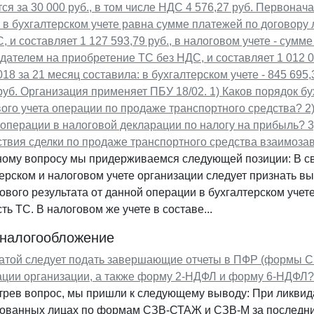
ся за 30 000 руб., в том числе НДС 4 576,27 руб. Первона
 в бухгалтерском учете равна сумме платежей по договору
, и составляет 1 127 593,79 руб., в налоговом учете - сумм
дателем на приобретение ТС без НДС, и составляет 1 012 0
018 за 21 месяц составила: в бухгалтерском учете - 845 695,3
руб. Организация применяет ПБУ 18/02. 1) Каков порядок бу
ого учета операции по продаже транспортного средства? 2
операции в налоговой декларации по налогу на прибыль? 
твия сделки по продаже транспортного средства взаимоза
ному вопросу мы придерживаемся следующей позиции: В св
ерском и налоговом учете организации следует признать в
вого результата от данной операции в бухгалтерском учете
ть ТС. В налоговом же учете в составе...
 налогообложение
датой следует подать завершающие отчеты в ПФР (формы 
ации организации, а также форму 2-НДФЛ и форму 6-НДФЛ?
трев вопрос, мы пришли к следующему выводу: При ликвид
хованных лицах по формам СЗВ-СТАЖ и СЗВ-М за последни