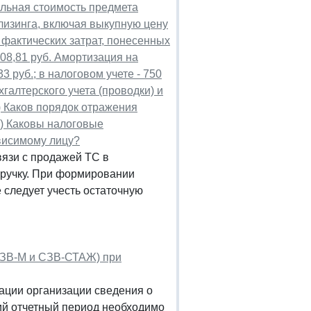
чальная стоимость предмета
 лизинга, включая выкупную цену
е фактических затрат, понесенных
08,81 руб. Амортизация на
3 руб.; в налоговом учете - 750
хгалтерского учета (проводки) и
) Каков порядок отражения
3) Каковы налоговые
висимому лицу?
язи с продажей ТС в
ыручку. При формировании
 следует учесть остаточную
СЗВ-М и СЗВ-СТАЖ) при
ации организации сведения о
й отчетный период необходимо