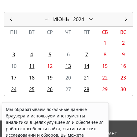
ИЮНЬ
2024
ПН
ВТ
СР
ЧТ
ПТ
СБ
ВС
1
2
3
4
5
6
7
8
9
10
11
12
13
14
15
16
17
18
19
20
21
22
23
24
25
26
27
28
29
30
Мы обрабатываем локальные данные
браузера и используем инструменты
аналитики в целях улучшения и обеспечения
работоспособности сайта, статистических
© ООО "НПП "ГАРАНТ-СЕРВИС", 2026. Система ГАРАНТ
исследований и обзоров. Вы можете