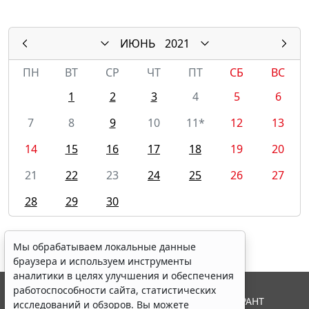
ИЮНЬ
2021
ПН
ВТ
СР
ЧТ
ПТ
СБ
ВС
1
2
3
4
5
6
7
8
9
10
11*
12
13
14
15
16
17
18
19
20
21
22
23
24
25
26
27
28
29
30
Мы обрабатываем локальные данные
браузера и используем инструменты
аналитики в целях улучшения и обеспечения
работоспособности сайта, статистических
© ООО "НПП "ГАРАНТ-СЕРВИС", 2026. Система ГАРАНТ
исследований и обзоров. Вы можете