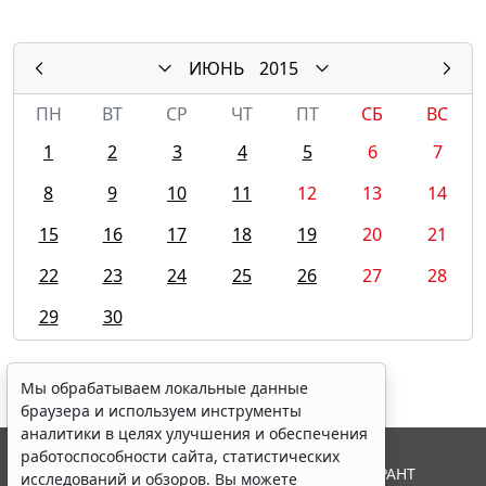
ИЮНЬ
2015
ПН
ВТ
СР
ЧТ
ПТ
СБ
ВС
1
2
3
4
5
6
7
8
9
10
11
12
13
14
15
16
17
18
19
20
21
22
23
24
25
26
27
28
29
30
Мы обрабатываем локальные данные
браузера и используем инструменты
аналитики в целях улучшения и обеспечения
работоспособности сайта, статистических
© ООО "НПП "ГАРАНТ-СЕРВИС", 2026. Система ГАРАНТ
исследований и обзоров. Вы можете