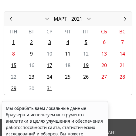
МАРТ
2021
ПН
ВТ
СР
ЧТ
ПТ
СБ
ВС
1
2
3
4
5
6
7
8
9
10
11
12
13
14
15
16
17
18
19
20
21
22
23
24
25
26
27
28
29
30
31
Мы обрабатываем локальные данные
браузера и используем инструменты
аналитики в целях улучшения и обеспечения
работоспособности сайта, статистических
© ООО "НПП "ГАРАНТ-СЕРВИС", 2026. Система ГАРАНТ
исследований и обзоров. Вы можете