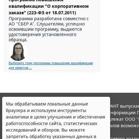
квалификации "О корпоративном
заказе" (223-ФЗ от 18.07.2011)
Программа разработана совместно с
АО ''СБЕР А". Слушателям, успешно
освоившим программу, выдаются
удостоверения установленного
образца.
Выберите тему программы повышения квалификации
для юристов ...
Мы обрабатываем локальные данные
© ООО "НПП "ГАРАНТ-СЕРВИС", 2026. Система ГАРАНТ выпускае
браузера и используем инструменты
участниками Российской ассоциации правовой информации Г
аналитики в целях улучшения и обеспечения
Все права на материалы сайта ГАРАНТ.РУ принадлежат ООО "
работоспособности сайта, статистических
Полное или частичное воспроизведение материалов возможн
исследований и обзоров. Вы можете
Правила использования портала.
запретить обработку указанных данных в
Портал ГАРАНТ.РУ зарегистрирован в качестве сетевого изда