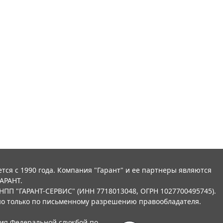
тся с 1990 года. Компания "Гарант" и ее партнеры являются
АРАНТ.
НПП "ГАРАНТ-СЕРВИС" (ИНН 7718013048, ОГРН 1027700495745).
о только по письменному разрешению правообладателя.
ния Федеральной службой по