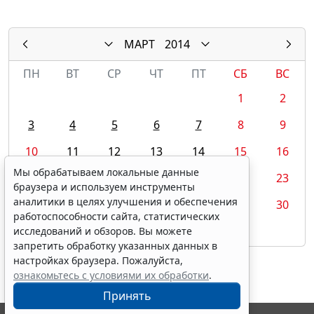
МАРТ
2014
ПН
ВТ
СР
ЧТ
ПТ
СБ
ВС
1
2
3
4
5
6
7
8
9
10
11
12
13
14
15
16
Мы обрабатываем локальные данные
17
18
19
20
21
22
23
браузера и используем инструменты
аналитики в целях улучшения и обеспечения
24
25
26
27
28
29
30
работоспособности сайта, статистических
31
исследований и обзоров. Вы можете
запретить обработку указанных данных в
настройках браузера. Пожалуйста,
ознакомьтесь с условиями их обработки
.
Принять