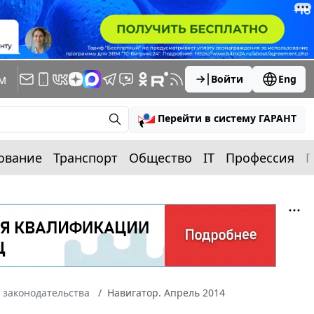
м
Войти
Eng
Перейти в систему ГАРАНТ
ование
Транспорт
Общество
IT
Профессия
П
 законодательства
Навигатор. Апрель 2014