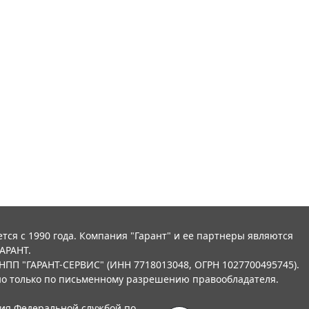
тся с 1990 года. Компания "Гарант" и ее партнеры являются
АРАНТ.
НПП "ГАРАНТ-СЕРВИС" (ИНН 7718013048, ОГРН 1027700495745).
о только по письменному разрешению правообладателя.
ния Федеральной службой по