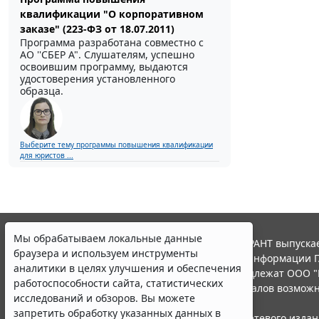
квалификации "О корпоративном
заказе" (223-ФЗ от 18.07.2011)
Программа разработана совместно с
АО ''СБЕР А". Слушателям, успешно
освоившим программу, выдаются
удостоверения установленного
образца.
Выберите тему программы повышения квалификации
для юристов ...
Мы обрабатываем локальные данные
© ООО "НПП "ГАРАНТ-СЕРВИС", 2026. Система ГАРАНТ выпускае
браузера и используем инструменты
участниками Российской ассоциации правовой информации Г
аналитики в целях улучшения и обеспечения
Все права на материалы сайта ГАРАНТ.РУ принадлежат ООО "
работоспособности сайта, статистических
Полное или частичное воспроизведение материалов возможн
исследований и обзоров. Вы можете
Правила использования портала.
запретить обработку указанных данных в
Портал ГАРАНТ.РУ зарегистрирован в качестве сетевого изда