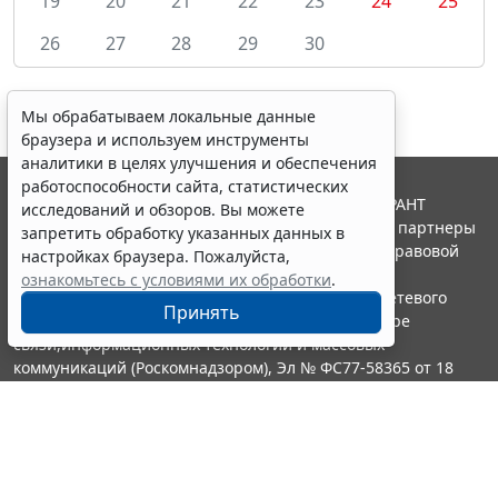
19
20
21
22
23
24
25
26
27
28
29
30
Мы обрабатываем локальные данные
браузера и используем инструменты
аналитики в целях улучшения и обеспечения
работоспособности сайта, статистических
© ООО "НПП "ГАРАНТ-СЕРВИС", 2026. Система ГАРАНТ
исследований и обзоров. Вы можете
выпускается с 1990 года. Компания "Гарант" и ее партнеры
запретить обработку указанных данных в
являются участниками Российской ассоциации правовой
настройках браузера. Пожалуйста,
информации ГАРАНТ.
ознакомьтесь с условиями их обработки
.
Портал ГАРАНТ.РУ зарегистрирован в качестве сетевого
Принять
издания Федеральной службой по надзору в сфере
связи,информационных технологий и массовых
коммуникаций (Роскомнадзором), Эл № ФС77-58365 от 18
июня 2014 года.
16+
Контакты
8-800-200-88-88