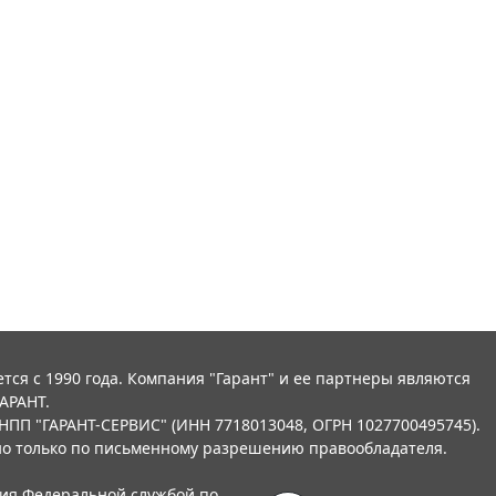
тся с 1990 года. Компания "Гарант" и ее партнеры являются
АРАНТ.
НПП "ГАРАНТ-СЕРВИС" (ИНН 7718013048, ОГРН 1027700495745).
о только по письменному разрешению правообладателя.
ния Федеральной службой по