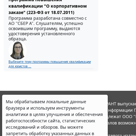
квалификации "О корпоративном
заказе" (223-ФЗ от 18.07.2011)
Программа разработана совместно с
АО ''СБЕР А". Слушателям, успешно
освоившим программу, выдаются
удостоверения установленного
образца.
Выберите тему программы повышения квалификации
для юристов ...
Мы обрабатываем локальные данные
© ООО "НПП "ГАРАНТ-СЕРВИС", 2026. Система ГАРАНТ выпускае
браузера и используем инструменты
участниками Российской ассоциации правовой информации Г
аналитики в целях улучшения и обеспечения
Все права на материалы сайта ГАРАНТ.РУ принадлежат ООО "
работоспособности сайта, статистических
Полное или частичное воспроизведение материалов возможн
исследований и обзоров. Вы можете
Правила использования портала.
запретить обработку указанных данных в
Портал ГАРАНТ.РУ зарегистрирован в качестве сетевого изда