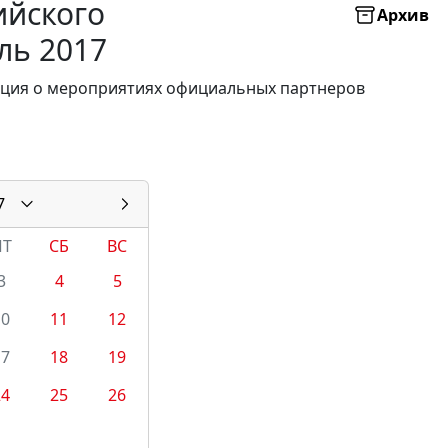
ийского
Архив
ль 2017
мация о мероприятиях официальных партнеров
7
ПТ
СБ
ВС
3
4
5
10
11
12
17
18
19
24
25
26