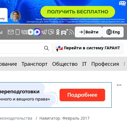
м
Войти
Eng
Перейти в систему ГАРАНТ
ование
Транспорт
Общество
IT
Профессия
П
законодательства
Навигатор. Февраль 2017