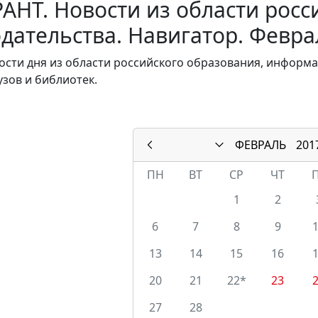
АНТ. Новости из области росс
дательства. Навигатор. Февра
ости дня из области российского образования, инфор
узов и библиотек.
ФЕВРАЛЬ
201
ПН
ВТ
СР
ЧТ
1
2
6
7
8
9
13
14
15
16
20
21
22*
23
27
28