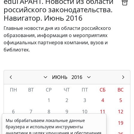
eduГАРАНТ. Новости из области
российского законодательства.
Навигатор. Июнь 2016
Главные новости дня из области российского
образования, информация о мероприятиях
официальных партнеров компании, вузов и
библиотек.
ИЮНЬ
2016
ПН
ВТ
СР
ЧТ
ПТ
СБ
ВС
1
2
3
4
5
6
7
8
9
10
11
12
Мы обрабатываем локальные данные
13
14
15
16
17
18
19
браузера и используем инструменты
аналитики в целях улучшения и обеспечения