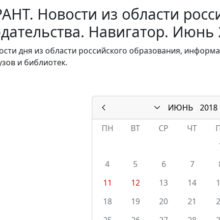
АНТ. Новости из области росс
дательства. Навигатор. Июнь 
ости дня из области российского образования, инфор
узов и библиотек.
ИЮНЬ
2018
ПН
ВТ
СР
ЧТ
4
5
6
7
11
12
13
14
18
19
20
21
25
26
27
28