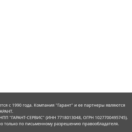
тся с 1990 года. Компания "Гарант" и ее партнеры являются
АРАНТ.
НПП "ГАРАНТ-СЕРВИС" (ИНН 7718013048, ОГРН 1027700495745).
о только по письменному разрешению правообладателя.