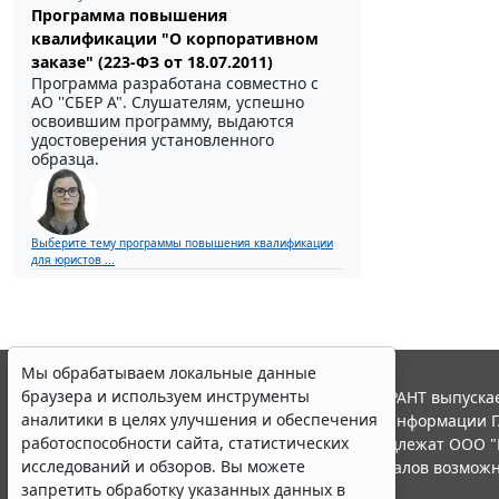
Программа повышения
квалификации "О корпоративном
заказе" (223-ФЗ от 18.07.2011)
Программа разработана совместно с
АО ''СБЕР А". Слушателям, успешно
освоившим программу, выдаются
удостоверения установленного
образца.
Выберите тему программы повышения квалификации
для юристов ...
Мы обрабатываем локальные данные
браузера и используем инструменты
© ООО "НПП "ГАРАНТ-СЕРВИС", 2026. Система ГАРАНТ выпускае
аналитики в целях улучшения и обеспечения
участниками Российской ассоциации правовой информации Г
работоспособности сайта, статистических
Все права на материалы сайта ГАРАНТ.РУ принадлежат ООО "
исследований и обзоров. Вы можете
Полное или частичное воспроизведение материалов возможн
запретить обработку указанных данных в
Правила использования портала.