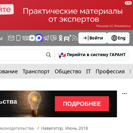
м
Войти
Eng
Перейти в систему ГАРАНТ
ование
Транспорт
Общество
IT
Профессия
П
законодательства
Навигатор. Июнь 2018