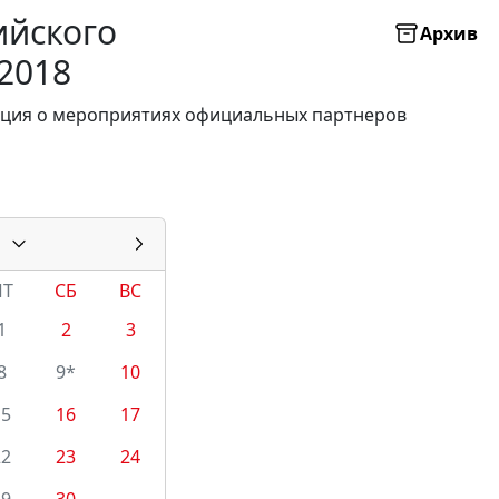
ийского
Архив
2018
мация о мероприятиях официальных партнеров
ПТ
СБ
ВС
1
2
3
8
9*
10
15
16
17
22
23
24
29
30