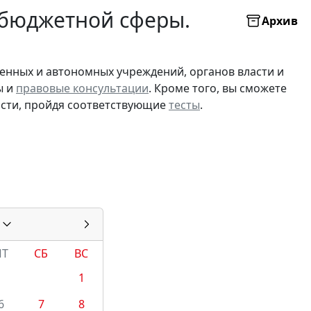
 бюджетной сферы.
Архив
зенных и автономных учреждений, органов власти и
ы и
правовые консультации
. Кроме того, вы сможете
ости, пройдя соответствующие
тесты
.
ПТ
СБ
ВС
1
6
7
8