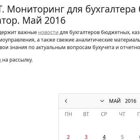
. Мониторинг для бухгалтера
тор. Май 2016
одержит важные
новости
для бухгалтеров бюджетных, ка
моуправления, а также свежие аналитические материал
вои знания по актуальным вопросам бухучета и отчетн
я
на рассылку.
МАЙ
2016
ПН
ВТ
СР
ЧТ
2
3
4
5