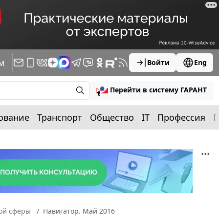
м
Войти
Eng
Перейти в систему ГАРАНТ
ование
Транспорт
Общество
IT
Профессия
П
ной сферы
Навигатор. Май 2016