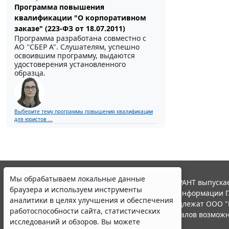
Программа повышения
квалификации "О корпоративном
заказе" (223-ФЗ от 18.07.2011)
Программа разработана совместно с
АО ''СБЕР А". Слушателям, успешно
освоившим программу, выдаются
удостоверения установленного
образца.
Выберите тему программы повышения квалификации
для юристов ...
Мы обрабатываем локальные данные
© ООО "НПП "ГАРАНТ-СЕРВИС", 2026. Система ГАРАНТ выпускае
браузера и используем инструменты
участниками Российской ассоциации правовой информации Г
аналитики в целях улучшения и обеспечения
Все права на материалы сайта ГАРАНТ.РУ принадлежат ООО "
работоспособности сайта, статистических
Полное или частичное воспроизведение материалов возможн
исследований и обзоров. Вы можете
Правила использования портала.