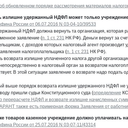
об обновленном порядке рассмотрения материалов налогов
ь излишне удержанный НДФЛ может только учреждение
фина России от 06.07.2016 N 03-04-10/39533
ержанный НДФЛ должна вернуть та организация, которая ра
менное заявление (
п. 1 ст. 231
НК РФ). Деньги вернут за сч
льщикам, с доходов которых налоговый агент производит уд
заявления налогоплательщика (
п. 1 ст. 231
НК РФ).
ь возврата излишне уплаченного налога другой организаци
непосредственно в налоговый орган за возвратом налогопл
ствует. В этой ситуации заявление о возврате надо подать 
й выше порядок возврата излишне удержанного НДФЛ не у
воду пришли судьи Конституционного суда (
определение
КС 
о перерасчете НДФЛ и возврате излишне начисленных сум
ГАРАНТ также есть примерная форма Заявления от работни
е товаров казенное учреждение должно уплачивать н
ина России от 25.07.2016 N 03-07-11/43314