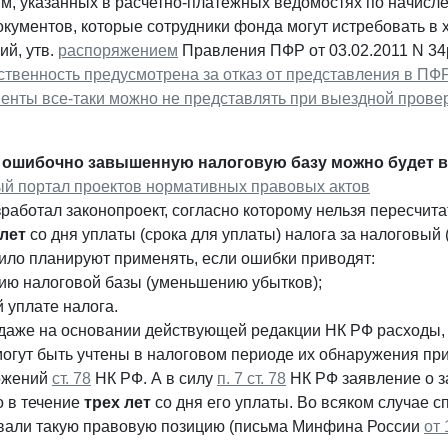
мм, указанных в расчетно-платежных ведомостях по начисл
кументов, которые сотрудники фонда могут истребовать в 
ий, утв.
распоряжением
Правления ПФР от 03.02.2011 N 34р.
ственность предусмотрена за отказ от представления в ПФ
менты все-таки можно не представлять при выездной прове
ошибочно завышенную налоговую базу можно будет в 
й портал проектов нормативных правовых актов
аботал законопроект, согласно которому нельзя пересчитат
 лет
со дня уплаты (срока для уплаты) налога за налоговый
ило планируют применять, если ошибки приводят:
нию налоговой базы (уменьшению убытков);
й уплате налога.
даже на основании действующей редакции НК РФ расходы,
могут быть учтены в налоговом периоде их обнаружения пр
ожений
ст. 78
НК РФ. А в силу
п. 7 ст. 78
НК РФ заявление о за
о в течение
трех лет
со дня его уплаты. Во всяком случае 
али такую правовую позицию (письма Минфина России
от 