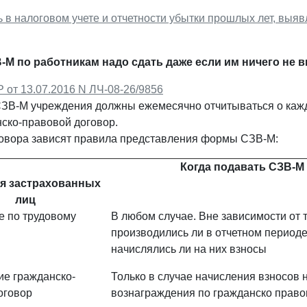
ь в налоговом учете и отчетности убытки прошлых лет, выя
М по работникам надо сдать даже если им ничего не 
 от 13.07.2016 N ЛЧ-08-26/9856
ЗВ-М учреждения должны ежемесячно отчитываться о кажд
нско-правовой договор.
говора зависят правила представления формы СЗВ-М:
Когда подавать СЗВ-М
я застрахованных
лиц
 по трудовому
В любом случае. Вне зависимости от т
производились ли в отчетном период
начислялись ли на них взносы
е гражданско-
Только в случае начисления взносов 
оговор
вознаграждения по гражданско прав