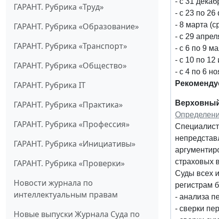
- с 31 дека
ГАРАНТ. Рубрика «Труд»
- с 23 по 2
- 8 марта (с
ГАРАНТ. Рубрика «Образование»
- с 29 апре
ГАРАНТ. Рубрика «Транспорт»
- с 6 по 9 м
- с 10 по 1
ГАРАНТ. Рубрика «Общество»
- с 4 по 6 н
Рекоменду
ГАРАНТ. Рубрика IT
Верховный
ГАРАНТ. Рубрика «Практика»
Определени
ГАРАНТ. Рубрика «Профессия»
Специалист
непредставл
ГАРАНТ. Рубрика «Инициативы»
аргументир
страховых в
ГАРАНТ. Рубрика «Проверки»
Суды всех 
Новости журнала по
регистрам 
интеллектуальным правам
- анализа п
- сверки пе
Новые выпуски Журнала Суда по