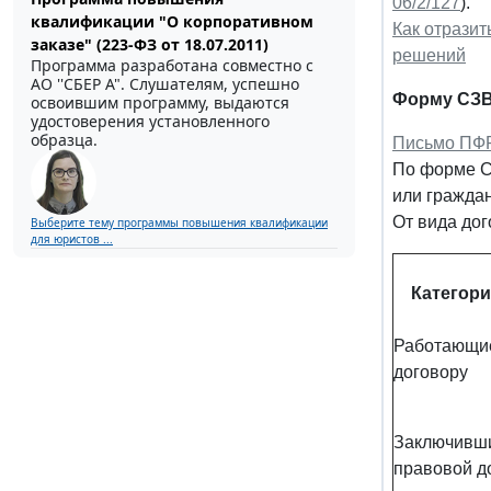
06/2/127
).
квалификации "О корпоративном
Как отразит
заказе" (223-ФЗ от 18.07.2011)
решений
Программа разработана совместно с
АО ''СБЕР А". Слушателям, успешно
Форму СЗВ-
освоившим программу, выдаются
удостоверения установленного
образца.
Письмо ПФР
По форме С
или гражда
От вида до
Выберите тему программы повышения квалификации
для юристов ...
Категори
Работающие
договору
Заключивши
правовой д