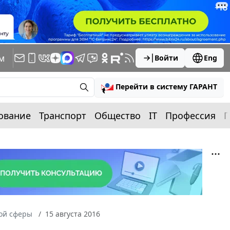
м
Войти
Eng
Перейти в систему ГАРАНТ
ование
Транспорт
Общество
IT
Профессия
П
ной сферы
15 августа 2016