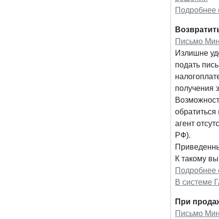
Подробнее 
Возвратит
Письмо Мин
Излишне уд
подать пись
налогоплате
получения 
Возможност
обратиться 
агент отсут
РФ).
Приведенны
К такому вы
Подробнее 
В системе 
При продаж
Письмо Минф