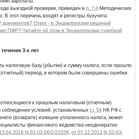
ению зарплаты.
ходе выездной проверки, приведен в
п. 7.4
Методических
 В этот перечень входят и регистры бухучета.
Р документов? Ответ - в Энциклопедии решений
рке ПФР? Читайте об этом в Энциклопедии судебной
течение 3-х лет
ь налоговую базу (убытки) и сумму налога, если прошло
 (отчетный) период, в котором были совершены ошибки.
 относящиеся к прошлым налоговым (отчетным)
и соблюдении условий, установленных
ст. 54
НК РФ с
чете (возврате) излишне уплаченного налога, может
специалисты финансового ведомства неоднократно
13.04.2016 N 03-03-06/2/21034
,
от 07.12.2012 N 03-03-