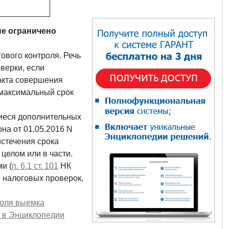
не ограничено
ового контроля. Речь
верки, если
акта совершения
 максимальный срок
иеся дополнительных
на от 01.05.2016 N
истечения срока
целом или в части.
и (
п. 6.1 ст. 101
НК
 налоговых проверок,
роля выемка
- в Энциклопедии