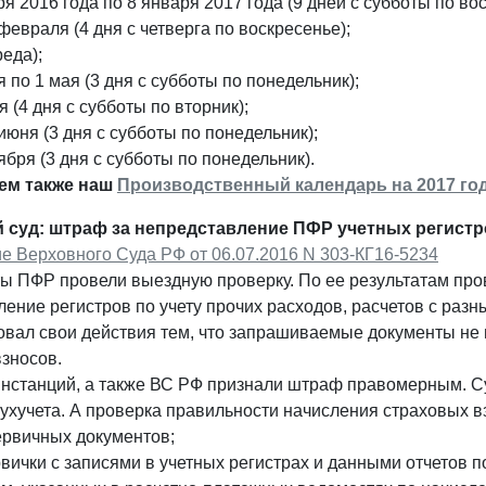
бря 2016 года по 8 января 2017 года (9 дней с субботы по во
6 февраля (4 дня с четверга по воскресенье);
реда);
ля по 1 мая (3 дня с субботы по понедельник);
ая (4 дня с субботы по вторник);
2 июня (3 дня с субботы по понедельник);
оября (3 дня с субботы по понедельник).
ем также наш
Производственный календарь на 2017 го
 суд: штраф за непредставление ПФР учетных регист
е Верховного Суда РФ от 06.07.2016 N 303-КГ16-5234
ы ПФР провели выездную проверку. По ее результатам пр
ение регистров по учету прочих расходов, расчетов с раз
овал свои действия тем, что запрашиваемые документы не 
зносов.
инстанций, а также ВС РФ признали штраф правомерным. Су
бухучета. А проверка правильности начисления страховых 
ервичных документов;
рвички с записями в учетных регистрах и данными отчетов 