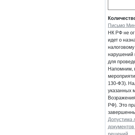
Количеств
Письмо Минф
НК РФ не о
идет о назн
налоговому
нарушений н
для провед
Напомним, 
мероприятий
130-ФЗ). На
указанных 
Возражения
РФ). Это п
завершенных
Допустима 
документов
решений