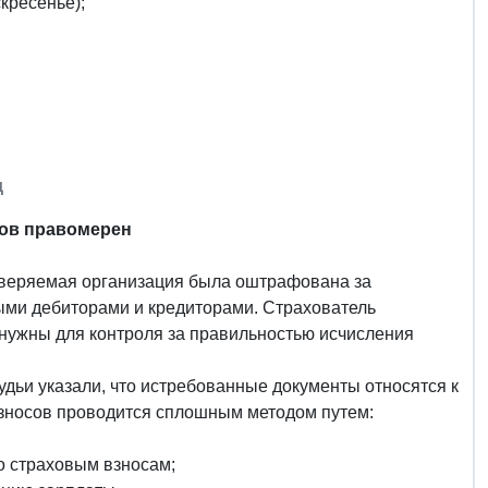
скресенье);
д
ров правомерен
оверяемая организация была оштрафована за
ными дебиторами и кредиторами. Страхователь
нужны для контроля за правильностью исчисления
дьи указали, что истребованные документы относятся к
взносов проводится сплошным методом путем:
по страховым взносам;