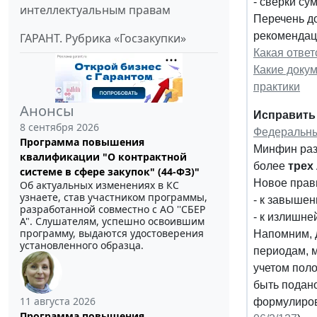
- сверки су
интеллектуальным правам
Перечень до
рекомендац
ГАРАНТ. Рубрика «Госзакупки»
Какая ответ
Какие доку
практики
Анонсы
Исправить 
8 сентября 2026
Федеральны
Программа повышения
Минфин разр
квалификации "О контрактной
более
трех
системе в сфере закупок" (44-ФЗ)"
Новое прав
Об актуальных изменениях в КС
узнаете, став участником программы,
- к завыше
разработанной совместно с АО ''СБЕР
- к излишне
А". Слушателям, успешно освоившим
программу, выдаются удостоверения
Напомним, 
установленного образца.
периодам, 
учетом пол
быть подан
11 августа 2026
формулиров
Программа повышения