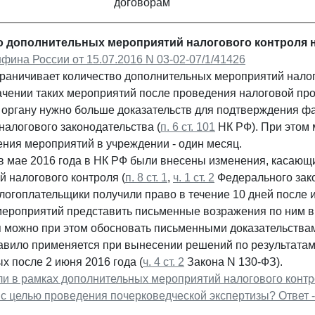
договорам
о дополнительных мероприятий налогового контроля 
ина России от 15.07.2016 N 03-02-07/1/41426
граничивает количество дополнительных мероприятий налог
ачении таких мероприятий после проведения налоговой про
 органу нужно больше доказательств для подтверждения ф
алогового законодательства (
п. 6 ст. 101
НК РФ). При этом
ения мероприятий в учреждении - один месяц.
в мае 2016 года в НК РФ были внесены изменения, касающ
 налогового контроля (
п. 8 ст. 1
,
ч. 1 ст. 2
Федерального зако
логоплательщики получили право в течение 10 дней после 
мероприятий представить письменные возражения по ним в 
 можно при этом обосновать письменными доказательствам
равило применяется при вынесении решений по результатам
 после 2 июня 2016 года (
ч. 4 ст. 2
Закона N 130-ФЗ).
ли в рамках дополнительных мероприятий налогового конт
 с целью проведения почерковедческой экспертизы? Ответ 