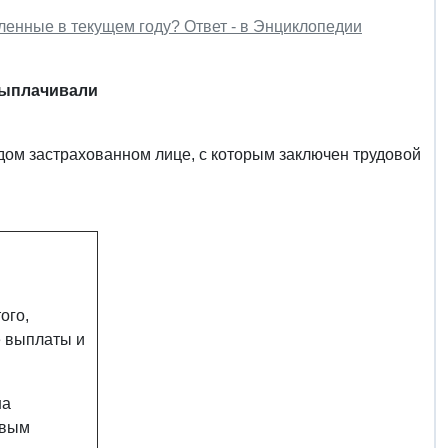
вленные в текущем году? Ответ - в Энциклопедии
выплачивали
ом застрахованном лице, с которым заключен трудовой
ого,
е выплаты и
на
овым