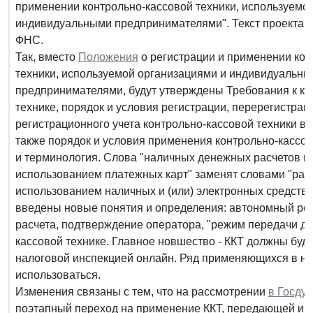
применении контрольно-кассовой техники, используемо
индивидуальными предпринимателями". Текст проекта о
ФНС.
Так, вместо
Положения
о регистрации и применении кон
техники, используемой организациями и индивидуальн
предпринимателями, будут утверждены Требования к ко
технике, порядок и условия регистрации, перерегистраци
регистрационного учета контрольно-кассовой техники в 
также порядок и условия применения контрольно-кассов
и терминология. Слова "наличных денежных расчетов и (
использованием платежных карт" заменят словами "расч
использованием наличных и (или) электронных средств 
введены новые понятия и определения: автономный реж
расчета, подтверждение оператора, "режим передачи да
кассовой технике. Главное новшество - ККТ должны буд
налоговой инспекцией онлайн. Ряд применяющихся в на
использоваться.
Изменения связаны с тем, что на рассмотрении
в Госду
поэтапный переход на применение ККТ, передающей ин