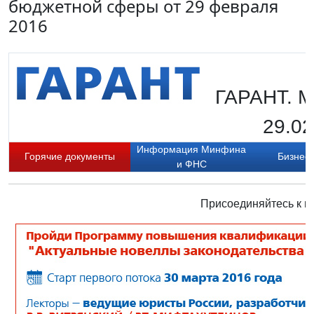
бюджетной сферы от 29 февраля
2016
ГАРАНТ. М
29.02
Информация Минфина
Горячие документы
Бизнес-
и ФНС
Присоединяйтесь к н