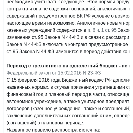
необходимо учитывать следующее. Этой нормой преду
контракта и она не содержит оснований, аналогичных н
содержащий предусмотренное БК РФ условие о возможно
настоящее время невозможно. Аналогичное новым норм
казенных учреждений содержится в
п. 6 ч. 1 ст. 95
Закона
изменения ст. 95 Закона N 44-ФЗ и в связи с рассматр
Закона N 44-ФЗ включать в контракт предусмотренное БК
ст. 95 Закона N 44-ФЗ изменится в период действия конт
Переход с трехлетнего на однолетний бюджет - не 
Федеральный закон от 15.02.2016 N 23-ФЗ
С 15 февраля 2016 года Бюджетный кодекс РФ дополне
названных нормах, в случае признания утратившими си
финансовый год и плановый период в части, относящейс
автономное учреждение, а также унитарное предприяти
договоров (казенное учреждение - также и соглашений)
заключения дополнительных соглашений к ним, определ
(соглашений) в плановом периоде.
Названное правило распространяется на: