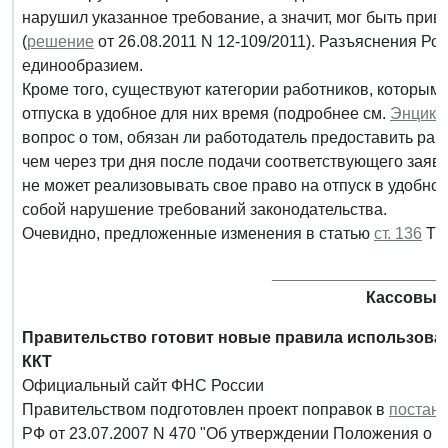
нарушил указанное требование, а значит, мог быть прив
(
решение
от 26.08.2011 N 12-109/2011). Разъяснения Ро
единообразием.
Кроме того, существуют категории работников, которым
отпуска в удобное для них время (подробнее см.
Энцикл
вопрос о том, обязан ли работодатель предоставить рабо
чем через три дня после подачи соответствующего заявле
не может реализовывать свое право на отпуск в удобное
собой нарушение требований законодательства.
Очевидно, предложенные изменения в статью
ст. 136
ТК 
___________________
Кассовые
Правительство готовит новые правила использован
ККТ
Официальный сайт ФНС России
Правительством подготовлен проект поправок в
постан
РФ от 23.07.2007 N 470 "Об утверждении Положения о р