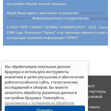
настройках Вашей личной страницы.
Ждем Ваши идеи и замечания по рассылке:
editor@garant.ru
.
Р
adv@garant.ru
.
Информационное сотрудничество:
press@garan
© ООО "НПП "ГАРАНТ-СЕРВИС-УНИВЕРСИТЕТ", 2015. Система
1990 года. Компания "Гарант" и ее партнеры являются участн
ассоциации правовой информации ГАРАНТ.
Мы обрабатываем локальные данные
браузера и используем инструменты
аналитики в целях улучшения и обеспечения
работоспособности сайта, статистических
© ООО "НПП "ГАРАНТ-СЕРВИС", 2026. Система ГАРАНТ
исследований и обзоров. Вы можете
выпускается с 1990 года. Компания "Гарант" и ее партнеры
запретить обработку указанных данных в
являются участниками Российской ассоциации правовой
настройках браузера. Пожалуйста,
информации ГАРАНТ.
ознакомьтесь с условиями их обработки
.
Портал ГАРАНТ.РУ зарегистрирован в качестве сетевого
Принять