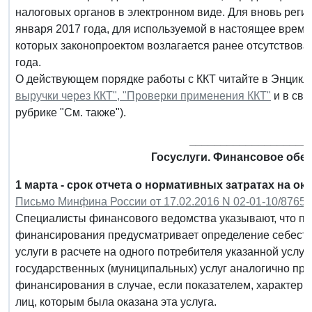
налоговых органов в электронном виде. Для вновь реги
января 2017 года, для используемой в настоящее время к
которых законопроектом возлагается ранее отсутствова
года.
О действующем порядке работы с ККТ читайте в Энцик
выручки через ККТ",
"Проверки применения ККТ"
и в свя
рубрике "См. также").
___________________
Госуслуги. Финансовое обес
1 марта - срок отчета о нормативных затратах на о
Письмо Минфина России от 17.02.2016 N 02-01-10/8765
Специалисты финансового ведомства указывают, что п
финансирования предусматривает определение себесто
услуги в расчете на одного потребителя указанной услу
государственных (муниципальных) услуг аналогично п
финансирования в случае, если показателем, характери
лиц, которым была оказана эта услуга.