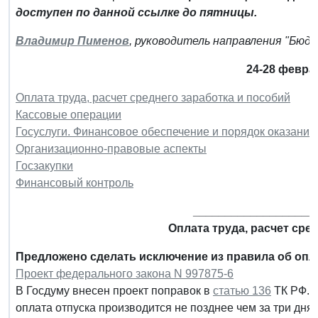
доступен по данной ссылке до пятницы.
Владимир Пименов
, руководитель направления "Бюд
24-28 февра
Оплата труда, расчет среднего заработка и пособий
Кассовые операции
Госуслуги. Финансовое обеспечение и порядок оказания
Организационно-правовые аспекты
Госзакупки
Финансовый контроль
___________________
Оплата труда, расчет сре
Предложено сделать исключение из правила об оплат
Проект федерального закона N 997875-6
В Госдуму внесен проект поправок в
статью 136
ТК РФ. В
оплата отпуска производится не позднее чем за три дня