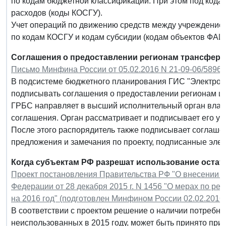
по кодам бюджетной классификации. При этом под код
расходов (коды КОСГУ).
Учет операций по движению средств между учреждение
по кодам КОСГУ и кодам субсидии (кодам объектов ФАИП
Соглашения о предоставлении регионам трансферт
Письмо Минфина России от 05.02.2016 N 21-09-06/5896
В подсистеме бюджетного планирования ГИС "Электрон
подписывать соглашения о предоставлении регионам ц
ГРБС направляет в высший исполнительный орган власт
соглашения. Орган рассматривает и подписывает его у
После этого распорядитель также подписывает соглаше
предложения и замечания по проекту, подписанные эле
Когда субъектам РФ разрешат использование оста
Проект постановления Правительства РФ "О внесении и
Федерации от 28 декабря 2015 г. N 1456 "О мерах по р
на 2016 год" (подготовлен Минфином России 02.02.2016 г
В соответствии с проектом решение о наличии потребн
неиспользованных в 2015 году, может быть принято пр