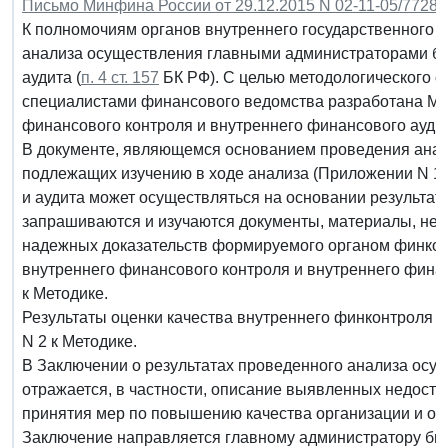
Письмо Минфина России от 29.12.2015 N 02-11-05/77284
К полномочиям органов внутреннего государственного 
анализа осуществления главными администраторами бю
аудита (
п. 4 ст. 157
БК РФ). С целью методологического 
специалистами финансового ведомства разработана Ме
финансового контроля и внутреннего финансового аудит
В документе, являющемся основанием проведения анали
подлежащих изучению в ходе анализа (Приложении N 1 
и аудита может осуществляться на основании результат
запрашиваются и изучаются документы, материалы, не
надежных доказательств формируемого органом финкон
внутреннего финансового контроля и внутреннего фина
к Методике.
Результаты оценки качества внутреннего финконтроля
N 2 к Методике.
В Заключении о результатах проведенного анализа осу
отражается, в частности, описание выявленных недоста
принятия мер по повышению качества организации и ос
Заключение направляется главному администратору бю