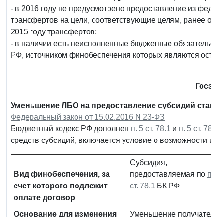
- в 2016 году не предусмотрено предоставление из фе
трансфертов на цели, соответствующие целям, ранее о
2015 году трансфертов;
- в наличии есть неисполненные бюджетные обязательс
РФ, источником финобеспечения которых являются ост
___________________
Госза
Уменьшение ЛБО на предоставление субсидий стан
Федеральный закон от 15.02.2016 N 23-ФЗ
Бюджетный кодекс РФ дополнен
п. 5 ст. 78.1
и
п. 5 ст. 78.
средств субсидий, включается условие о возможности и
Субсидия,
Вид финобеспечения, за
предоставляемая по
п. 
счет которого подлежит
ст. 78.1
БК РФ
оплате договор
Основание для изменения
Уменьшение получател