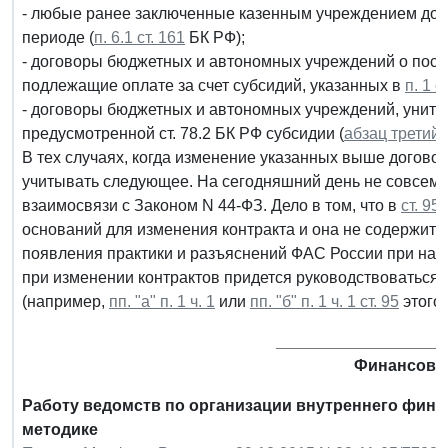
- любые ранее заключенные казенным учреждением дог
периоде (
п. 6.1 ст. 161
БК РФ);
- договоры бюджетных и автономных учреждений о поста
подлежащие оплате за счет субсидий, указанных в
п. 1 с
- договоры бюджетных и автономных учреждений, унита
предусмотренной ст. 78.2 БК РФ субсидии (
абзац третий п
В тех случаях, когда изменение указанных выше договор
учитывать следующее. На сегодняшний день не совсем 
взаимосвязи с Законом N 44-ФЗ. Дело в том, что в
ст. 95
оснований для изменения контракта и она не содержит
появления практики и разъяснений ФАС России при наст
при изменении контрактов придется руководствоваться к
(например,
пп. "а" п. 1 ч. 1
или
пп. "б" п. 1 ч. 1 ст. 95
этого 
___________________
Финансовы
Работу ведомств по организации внутреннего финко
методике