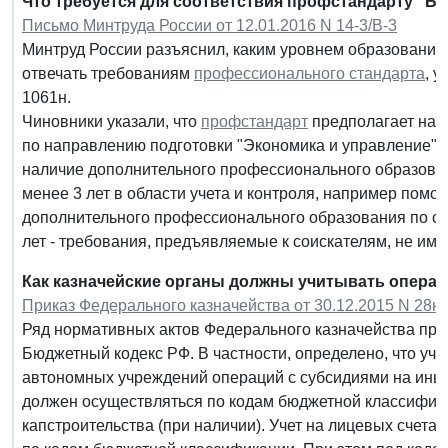
Что требуется для соответствия профстандарту "Бу
Письмо Минтруда России от 12.01.2016 N 14-3/В-3
Минтруд России разъяснил, каким уровнем образования 
отвечать требованиям
профессионального стандарта
, 
1061н.
Чиновники указали, что
профстандарт
предполагает нали
по направлению подготовки "Экономика и управление". 
наличие дополнительного профессионального образова
менее 3 лет в области учета и контроля, например помо
дополнительного профессионального образования по с
лет - требования, предъявляемые к соискателям, не и
Как казначейские органы должны учитывать операц
Приказ Федерального казначейства от 30.12.2015 N 28н
Ряд нормативных актов Федерального казначейства при
Бюджетный кодекс РФ. В частности, определено, что уч
автономных учреждений операций с субсидиями на ины
должен осуществляться по кодам бюджетной классифика
капстроительства (при наличии). Учет на лицевых счет