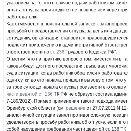
указанием на то, что в случае подачи работником заявле
оплата отпуска производится не позднее чем через три
работодателю.
Как отмечается в пояснительной записке к законопроект
просьбой о предоставлении отпуска за день или два до ж
сотруднику, организация становится правонарушителем,
подлежит привлечению к административной ответствен
ответственности по
ст. 236
Трудового Кодекса РФ".
Отметим, что на практике вопрос о том, имеется ли в т
каковы будут для него последствия, вызывает многочис
суд в ситуации, когда работник обратился к работодате
одни сутки до его начала, пришел к выводу о том, что у
за трое суток до начала отпуска произвести его оплату,
части девятой ст. 136
ТК РФ не образует состава админи
7-189/2012). Пример применения такого подхода имеется
Оренбургской области (см.
решение
от 27.07.2011 N 12-8
аналогичной ситуации занял противоположную позицию, 
удовлетворять просьбу работника об отпуске, если его 
собой нарушение требования части девятой ст. 136 ТК Р