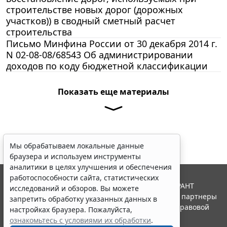
строительстве новых дорог (дорожных
участков)) в сводный сметный расчет
строительства
Письмо Минфина России от 30 декабря 2014 г.
N 02-08-08/68543 Об администрировании
доходов по коду бюджетной классификации
Показать еще материалы
Мы обрабатываем локальные данные
браузера и используем инструменты
аналитики в целях улучшения и обеспечения
работоспособности сайта, статистических
© ООО "НПП "ГАРАНТ-СЕРВИС", 2026. Система ГАРАНТ
исследований и обзоров. Вы можете
выпускается с 1990 года. Компания "Гарант" и ее партнеры
запретить обработку указанных данных в
являются участниками Российской ассоциации правовой
настройках браузера. Пожалуйста,
информации ГАРАНТ.
ознакомьтесь с условиями их обработки
.