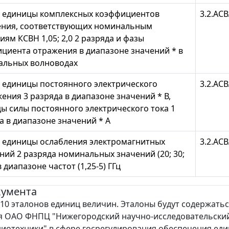
 единицы комплексных коэффициентов
3.2.АСВ
ния, соответствующих номинальным
иям КСВН 1,05; 2,0 2 разряда и фазы
циента отражения в диапазоне значений * в
альных волноводах
 единицы постоянного электрического
3.2.АСВ
ения 3 разряда в диапазоне значений * В,
ы силы постоянного электрического тока 1
а в диапазоне значений * А
 единицы ослабления электромагнитных
3.2.АСВ
ний 2 разряда номинальных значений (20; 30;
в диапазоне частот (1,25-5) ГГц
кумента
10 эталонов единиц величин. Эталоны будут содержатьс
я ОАО ФНПЦ "Нижегородский научно-исследовательски
диотехники" в сфере госрегулирования обеспечения еди