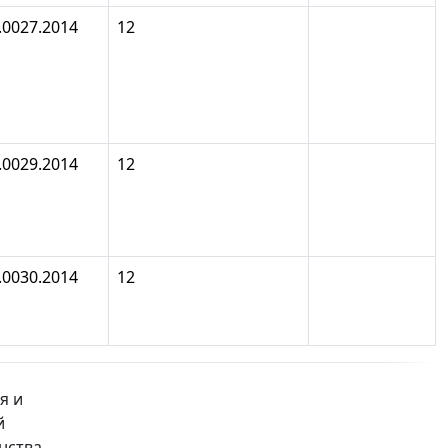
.0027.2014
12
.0029.2014
12
.0030.2014
12
я и
й
нства