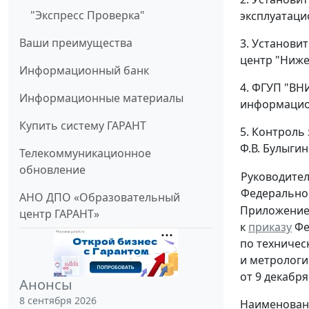
"Экспресс Проверка"
эксплуатаци
Ваши преимущества
3. Установи
центр "Ниже
Информационный банк
4. ФГУП "ВН
Информационные материалы
информацио
Купить систему ГАРАНТ
5. Контроль
Ф.В. Булыгин
Телекоммуникационное
обновление
Руководите
Федеральног
АНО ДПО «Образовательный
Приложени
центр ГАРАНТ»
к
приказу
Фе
по техничес
и метрологи
от 9 декабря
Анонсы
8 сентября 2026
Наименован