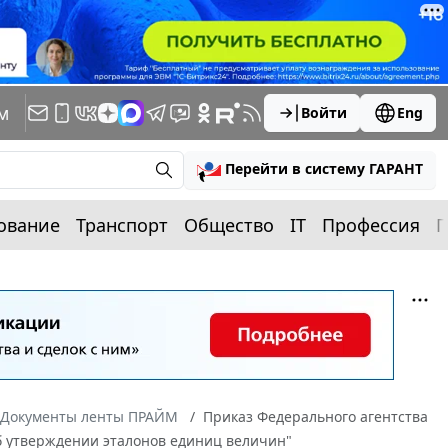
м
Войти
Eng
Перейти в систему ГАРАНТ
ование
Транспорт
Общество
IT
Профессия
П
Документы ленты ПРАЙМ
Приказ Федерального агентства
Об утверждении эталонов единиц величин"