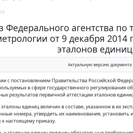
15
з Федерального агентства по
метрологии от 9 декабря 2014 
эталонов единиц
Актуальную версию документа
вии с постановлением Правительства Российской Федерац
пользуемых в сфере государственного регулирования о
ых результатов первичной аттестации эталонов едини
ь эталоны единиц величин в составе, указанном в их эк
нные номера, утвердить их наименования, установить 
ю
к настоящему приказу.
ть к эталонам единиц величин обязательные требования