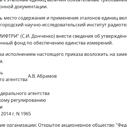
онной документации.
ть место содержания и применения эталонов единиц в
городский научно-исследовательский институт радиоте
ИИФТРИ" (С.И. Донченко) внести сведения об утверждё
нный фонд по обеспечению единства измерений.
 за исполнением настоящего приказа возложить на заме
а.
ль
А.В. Абрамов
о агентства
е
дерального агентства
кому регулированию
и
 2014 г. N 1965
ие организации: Открытое акционерное общество "Фед