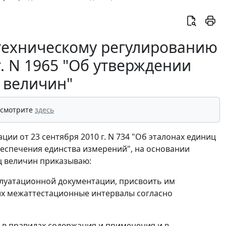
 техническому регулированию
г. N 1965 "Об утверждении
 величин"
 смотрите
здесь
ии от 23 сентября 2010 г. N 734 "Об эталонах единиц
беспечения единства измерений", на основании
ц величин приказываю:
сплуатационной документации, присвоить им
их межаттестационные интервалы согласно
 в правилах содержания и применения и в