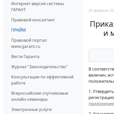
Интернет-версия системы
ГАРАНТ
20 февраля 20
Правовой консалтинг
Прика
ПРАЙМ
и 
Правовой портал
www.garant.ru
Вести Гаранта
Журнал "Законодательство"
В соответст
величин, ис
Консультации по эффективной
положительн
работе
1. Утвердит
Всероссийские спутниковые
регистрацио
онлайн-семинары
приложени
Электронные услуги
2. Установи