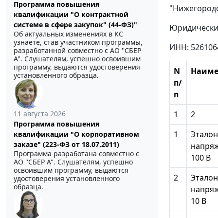
Программа повышения
"Нижегородс
квалификации "О контрактной
системе в сфере закупок" (44-ФЗ)"
Юридический
Об актуальных изменениях в КС
узнаете, став участником программы,
ИНН: 526106
разработанной совместно с АО ''СБЕР
А". Слушателям, успешно освоившим
программу, выдаются удостоверения
N
Наиме
установленного образца.
п/
п
1
2
11 августа 2026
Программа повышения
1
Эталон
квалификации "О корпоративном
заказе" (223-ФЗ от 18.07.2011)
напряж
Программа разработана совместно с
100 В
АО ''СБЕР А". Слушателям, успешно
освоившим программу, выдаются
2
Эталон
удостоверения установленного
образца.
напряж
10 В