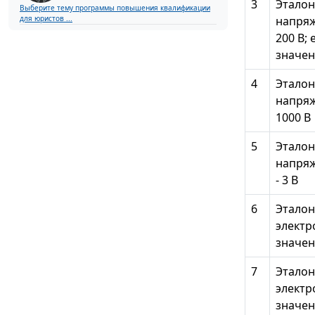
3
Эталон
Выберите тему программы повышения квалификации
напряж
для юристов ...
200 В;
значен
4
Эталон
напряж
1000 В
5
Эталон
напряж
- 3 В
6
Эталон
электр
значени
7
Эталон
электр
значени