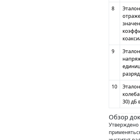
8
Эталон
отраже
значен
коэффи
коакси
9
Эталон
напряж
единиц
разряд
10
Эталон
колеба
30) дБ 
Обзор до
Утверждено 
применятьс
институт ра