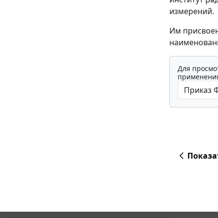
измерений.
Им присвоен
наименовани
Для просмо
применения
Показа