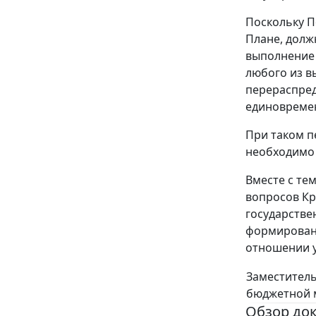
Поскольку П
Плане, долж
выполнение 
любого из в
перераспред
единовремен
При таком п
необходимо 
Вместе с те
вопросов Кр
государстве
формировани
отношении у
Заместитель
бюджетной 
Обзор до