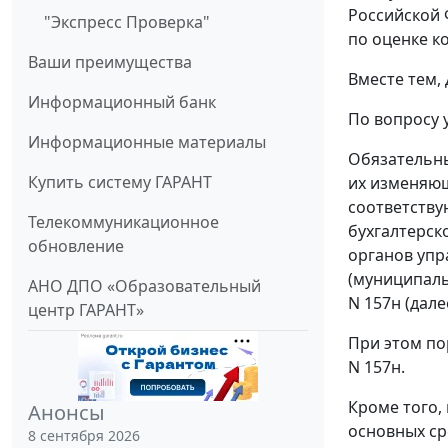
Российской 
"Экспресс Проверка"
по оценке к
Ваши преимущества
Вместе тем,
Информационный банк
По вопросу 
Информационные материалы
Обязательны
Купить систему ГАРАНТ
их изменяющ
соответству
Телекоммуникационное
бухгалтерск
обновление
органов упр
(муниципаль
АНО ДПО «Образовательный
N 157н (дале
центр ГАРАНТ»
При этом по
N 157н.
Кроме того,
Анонсы
основных ср
8 сентября 2026