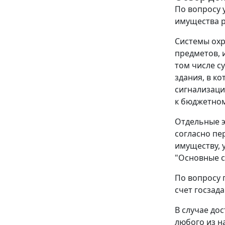
По вопросу 
имущества 
Системы охр
предметов, 
том числе с
здания, в к
сигнализаци
к бюджетном
Отдельные э
согласно пе
имуществу, 
"Основные с
По вопросу 
счет госзад
В случае до
любого из н