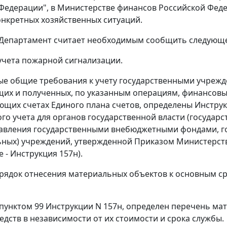
Федерации", в Министерстве финансов Российской Фед
онкретных хозяйственных ситуаций.
 Департамент считает необходимым сообщить следующ
учета пожарной сигнализации.
е общие требования к учету государственными учрежд
их и полученных, по указанным операциям, финансовых 
ющих счетах Единого плана счетов, определены Инстру
ого учета для органов государственной власти (государ
авления государственными внебюджетными фондами, го
ных) учреждений, утвержденной Приказом Министерств
е - Инструкция 157н).
рядок отнесения материальных объектов к основным ср
 пунктом 99 Инструкции N 157н, определен перечень ма
едств в независимости от их стоимости и срока службы.