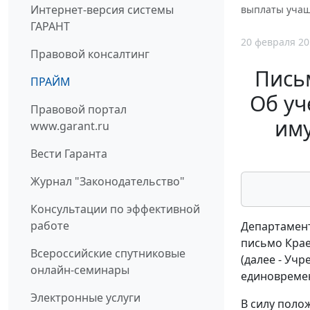
Интернет-версия системы
выплаты учаще
ГАРАНТ
20 февраля 20
Правовой консалтинг
Письм
ПРАЙМ
Об уч
Правовой портал
иму
www.garant.ru
Вести Гаранта
Журнал "Законодательство"
Консультации по эффективной
работе
Департамент
письмо Крае
Всероссийские спутниковые
(далее - Уч
онлайн-семинары
единовремен
Электронные услуги
В силу поло