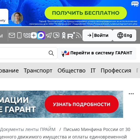
м
Войти
Eng
Перейти в систему ГАРАНТ
ование
Транспорт
Общество
IT
Профессия
П
Документы ленты ПРАЙМ
Письмо Минфина России от 30
бо ценного движимого имущества и оплаты единовременной