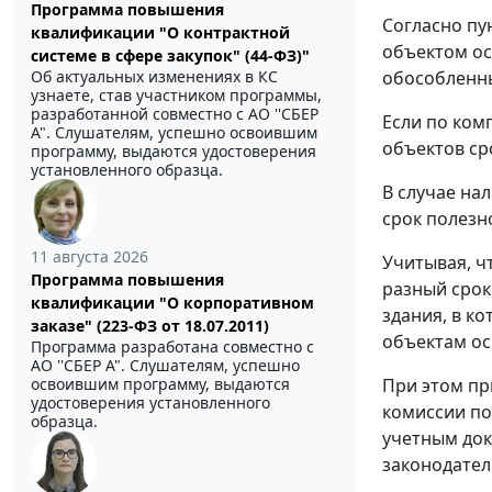
Программа повышения
Согласно пу
квалификации "О контрактной
объектом ос
системе в сфере закупок" (44-ФЗ)"
Об актуальных изменениях в КС
обособленны
узнаете, став участником программы,
разработанной совместно с АО ''СБЕР
Если по ком
А". Слушателям, успешно освоившим
объектов ср
программу, выдаются удостоверения
установленного образца.
В случае на
срок полезн
11 августа 2026
Учитывая, ч
Программа повышения
разный срок
квалификации "О корпоративном
здания, в к
заказе" (223-ФЗ от 18.07.2011)
объектам ос
Программа разработана совместно с
АО ''СБЕР А". Слушателям, успешно
освоившим программу, выдаются
При этом пр
удостоверения установленного
комиссии по
образца.
учетным док
законодател