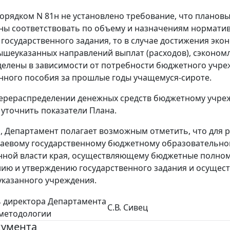
орядком N 81н не установлено требование, что плановы
ны соответствовать по объему и назначениям норматив
государственного задания, то в случае достижения эко
ышеуказанных направлений выплат (расходов), сэкономл
елены в зависимости от потребности бюджетного учреж
ного пособия за прошлые годы учащемуся-сироте.
ерераспределении денежных средств бюджетному учреж
уточнить показатели Плана.
м, Департамент полагает возможным отметить, что для р
аевому государственному бюджетному образовательном
нной власти края, осуществляющему бюджетные полном
ю и утверждению государственного задания и осущест
казанного учреждения.
 директора Департамента
С.В. Сивец
методологии
кумента