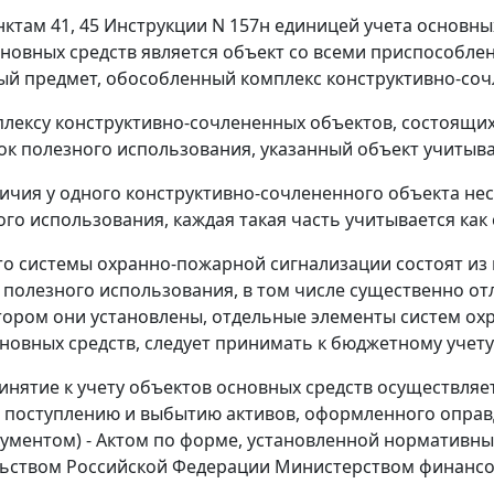
нктам 41, 45 Инструкции N 157н единицей учета основн
новных средств является объект со всеми приспособле
й предмет, обособленный комплекс конструктивно-соч
плексу конструктивно-сочлененных объектов, состоящих
ок полезного использования, указанный объект учитыв
личия у одного конструктивно-сочлененного объекта не
ого использования, каждая такая часть учитывается ка
то системы охранно-пожарной сигнализации состоят из 
 полезного использования, в том числе существенно о
отором они установлены, отдельные элементы систем о
новных средств, следует принимать к бюджетному учет
инятие к учету объектов основных средств осуществля
 поступлению и выбытию активов, оформленного опра
ументом) - Актом по форме, установленной нормативны
ьством Российской Федерации Министерством финансов 