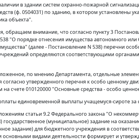
наличии в здании систем охранно-пожарной сигнализац
едств (ф. 0504031) по зданию, в котором установлены у
ика объекта".
мя, обращаем внимание, что согласно пункту 3 Постано
N 538 "О порядке отнесения имущества автономного или
мущества" (далее - Постановление N 538) перечни особ
учреждений определяются соответствующими органами
ложенное, по мнению Департамента, отдельные элемен
 согласно утвержденного перечня к особо ценному д
 на счете 010120000 "Основные средства - особо ценн
оплаты единовременной выплаты учащемуся-сироте за с
ложениям статьи 9.2 Федерального закона "О некоммерче
З) государственное (муниципальное) задание на оказание
нное задание) для бюджетного учреждения в соответст
 основными видами деятельности формирует и утверж