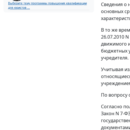
Выберите тему программы повышения квалификации
Сведения о 
для юристов ...
основных ср
характерист
В то же вре
26.07.2010 
движимого и
бюджетных 
учредителя.
Учитывая из
относящиеся
учреждением
По вопросу 
Согласно по
Закон N 7-Ф
государстве
документами