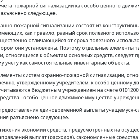
учета пожарной сигнализации как особо ценного движи
разъяснено следующее.
анно-пожарной сигнализации состоят из конструктивн
имеющих, как правило, разный срок полезного использо
ущественно отличающийся от срока полезного использ
отором они установлены. Поэтому отдельные элементы т
и, относящиеся к объектам основных средств, следует 
у учету как самостоятельные инвентарные объекты.
лементы систем охранно-пожарной сигнализации, отн
речню, утвержденному учредителем, к особо ценному 
учитываются бюджетным учреждением на счете 0101200
редства - особо ценное движимое имущество учреждени
предоставления единовременной выплаты учащемуся-с
ания разъяснено следующее.
стижения экономии средств, предусмотренных на осуще
аправлений выплат (расходов), сэкономленные средства 