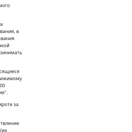
мого
ых
вания, в
ования
акой
принимать
осящиеся
движимому
00
я".
ироте за
ствление
(их