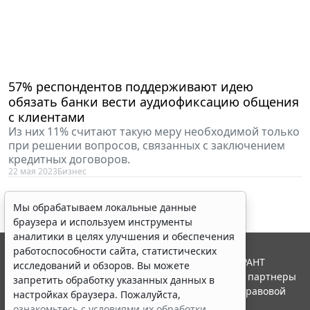
57% респондентов поддерживают идею
обязать банки вести аудиофиксацию общения
с клиентами
Из них 11% считают такую меру необходимой только
при решении вопросов, связанных с заключением
кредитных договоров.
22 мая 2023
Бизнес
Мы обрабатываем локальные данные
браузера и используем инструменты
аналитики в целях улучшения и обеспечения
работоспособности сайта, статистических
© ООО "НПП "ГАРАНТ-СЕРВИС", 2026. Система ГАРАНТ
исследований и обзоров. Вы можете
выпускается с 1990 года. Компания "Гарант" и ее партнеры
запретить обработку указанных данных в
являются участниками Российской ассоциации правовой
настройках браузера. Пожалуйста,
информации ГАРАНТ.
ознакомьтесь с условиями их обработки
.