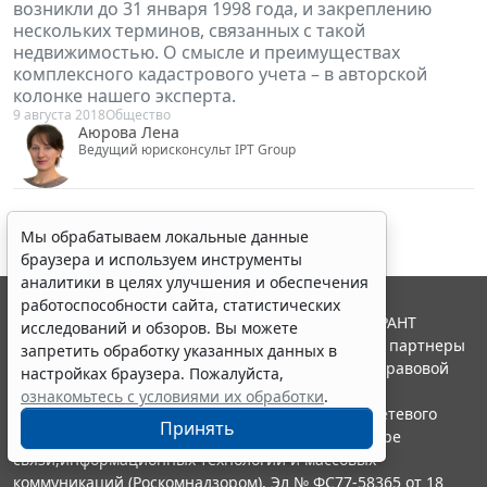
возникли до 31 января 1998 года, и закреплению
нескольких терминов, связанных с такой
недвижимостью. О смысле и преимуществах
комплексного кадастрового учета – в авторской
колонке нашего эксперта.
9 августа 2018
Общество
Аюрова Лена
Ведущий юрисконсульт IPT Group
Мы обрабатываем локальные данные
браузера и используем инструменты
аналитики в целях улучшения и обеспечения
работоспособности сайта, статистических
© ООО "НПП "ГАРАНТ-СЕРВИС", 2026. Система ГАРАНТ
исследований и обзоров. Вы можете
выпускается с 1990 года. Компания "Гарант" и ее партнеры
запретить обработку указанных данных в
являются участниками Российской ассоциации правовой
настройках браузера. Пожалуйста,
информации ГАРАНТ.
ознакомьтесь с условиями их обработки
.
Портал ГАРАНТ.РУ зарегистрирован в качестве сетевого
Принять
издания Федеральной службой по надзору в сфере
связи,информационных технологий и массовых
коммуникаций (Роскомнадзором), Эл № ФС77-58365 от 18