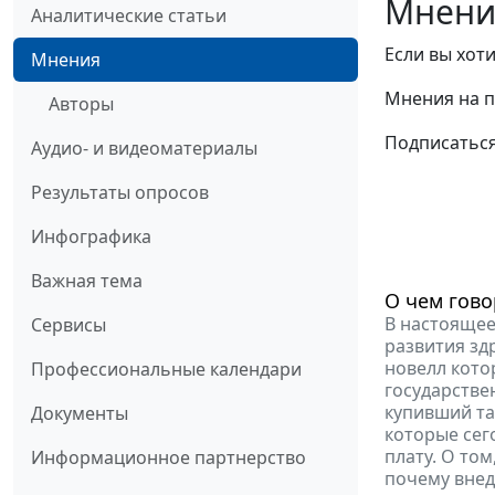
Мнени
Аналитические статьи
Если вы хот
Мнения
Мнения на п
Авторы
Подписатьс
Аудио- и видеоматериалы
Результаты опросов
Инфографика
Важная тема
О чем гово
В настоящее
Сервисы
развития зд
новелл кото
Профессиональные календари
государстве
купивший та
Документы
которые сег
плату. О то
Информационное партнерство
почему внед