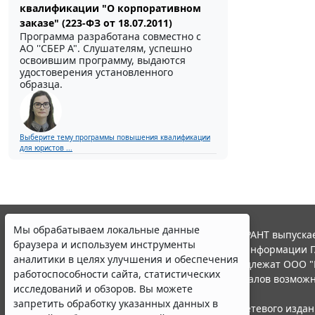
квалификации "О корпоративном
заказе" (223-ФЗ от 18.07.2011)
Программа разработана совместно с
АО ''СБЕР А". Слушателям, успешно
освоившим программу, выдаются
удостоверения установленного
образца.
Выберите тему программы повышения квалификации
для юристов ...
Мы обрабатываем локальные данные
© ООО "НПП "ГАРАНТ-СЕРВИС", 2026. Система ГАРАНТ выпускае
браузера и используем инструменты
участниками Российской ассоциации правовой информации Г
аналитики в целях улучшения и обеспечения
Все права на материалы сайта ГАРАНТ.РУ принадлежат ООО "
работоспособности сайта, статистических
Полное или частичное воспроизведение материалов возможн
исследований и обзоров. Вы можете
Правила использования портала.
запретить обработку указанных данных в
Портал ГАРАНТ.РУ зарегистрирован в качестве сетевого изда