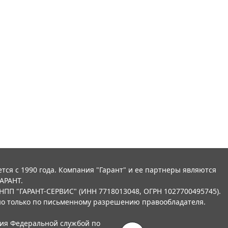
тся с 1990 года. Компания "Гарант" и ее партнеры являются
АРАНТ.
НПП "ГАРАНТ-СЕРВИС" (ИНН 7718013048, ОГРН 1027700495745).
о только по письменному разрешению правообладателя.
ния Федеральной службой по