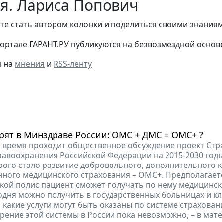
я. Лариса Попович
ите стать автором колонки и поделиться своими знания
ортале ГАРАНТ.РУ публикуются на безвозмездной основ
я на
мнения
и
RSS-ленту
рят в Минздраве России: ОМС + ДМС = ОМС+ ?
 время проходит общественное обсуждение проект Стр
равоохранения Российской Федерации на 2015-2030 годы
рого стало развитие добровольного, дополнительного 
нного медицинского страхования – ОМС+. Предполагаетс
кой полис пациент сможет получать по нему медицински
одня можно получить в государственных больницах и кл
м, какие услуги могут быть оказаны по системе страхова
рение этой системы в России пока невозможно, – в мате