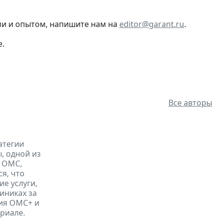
ми и опытом, напишите нам на
editor@garant.ru
.
е.
Все авторы
атегии
, одной из
к ОМС,
я, что
е услуги,
иниках за
ния ОМС+ и
риале.