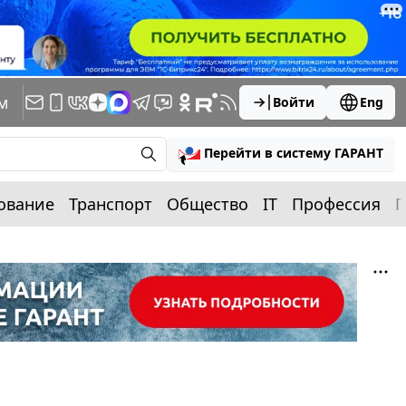
м
Войти
Eng
Перейти в систему ГАРАНТ
ование
Транспорт
Общество
IT
Профессия
П