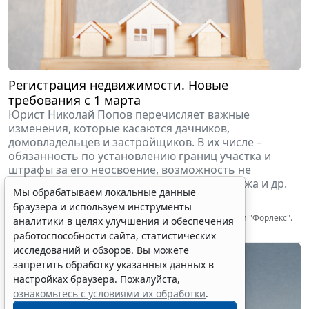
Регистрация недвижимости. Новые
требования с 1 марта
Юрист Николай Попов перечисляет важные
изменения, которые касаются дачников,
домовладельцев и застройщиков. В их числе –
обязанность по установлению границ участка и
Мы обрабатываем локальные данные
штрафы за его неосвоение, возможность не
браузера и используем инструменты
оформлять проект при строительстве гаража и др.
аналитики в целях улучшения и обеспечения
7 марта 2025
Бизнес
работоспособности сайта, статистических
Попов Николай
исследований и обзоров. Вы можете
Директор и основатель юридической компании "Форлекс".
Председатель НКО "Просвещение и прогресс"
запретить обработку указанных данных в
настройках браузера. Пожалуйста,
ознакомьтесь с условиями их обработки
.
Принять