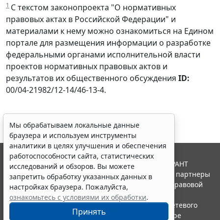
1
С текстом законопроекта "О нормативных
правовых актах в Российской Федерации" и
материалами к нему можно ознакомиться на Едином
портале для размещения информации о разработке
федеральными органами исполнительной власти
проектов нормативных правовых актов и
результатов их общественного обсуждения
ID:
00/04-21982/12-14/46-13-4.
Мы обрабатываем локальные данные
браузера и используем инструменты
аналитики в целях улучшения и обеспечения
работоспособности сайта, статистических
© ООО "НПП "ГАРАНТ-СЕРВИС", 2026. Система ГАРАНТ
исследований и обзоров. Вы можете
выпускается с 1990 года. Компания "Гарант" и ее партнеры
запретить обработку указанных данных в
являются участниками Российской ассоциации правовой
настройках браузера. Пожалуйста,
информации ГАРАНТ.
ознакомьтесь с условиями их обработки
.
Портал ГАРАНТ.РУ зарегистрирован в качестве сетевого
Принять
издания Федеральной службой по надзору в сфере