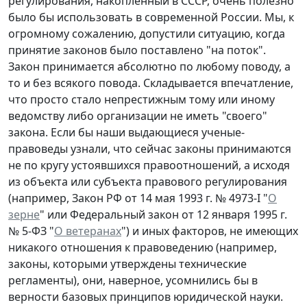
регулирования, накопленный в СССР, очень полезно
было бы использовать в современной России. Мы, к
огромному сожалению, допустили ситуацию, когда
принятие законов было поставлено "на поток".
Закон принимается абсолютно по любому поводу, а
то и без всякого повода. Складывается впечатление,
что просто стало непрестижным тому или иному
ведомству либо организации не иметь "своего"
закона. Если бы наши выдающиеся ученые-
правоведы узнали, что сейчас законы принимаются
не по кругу устоявшихся правоотношений, а исходя
из объекта или субъекта правового регулирования
(например, Закон РФ от 14 мая 1993 г. № 4973-I "
О
зерне
" или Федеральный закон от 12 января 1995 г.
№ 5-ФЗ "
О ветеранах
") и иных факторов, не имеющих
никакого отношения к правоведению (например,
законы, которыми утверждены технические
регламенты), они, наверное, усомнились бы в
верности базовых принципов юридической науки.