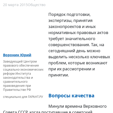
20 марта 2015
Общество
Порядок подготовки,
экспертизы, принятия
законопроектов и иных
нормативных правовых актов
требует значительного
совершенствования. Так, на
сегодняшний день можно
Воронин Юрий
выделить несколько ключевых
Заведующий Центром
проблем, которые возникают
правового обеспечения
при их рассмотрении и
социально-экономических
реформ Института
принятии.
законодательства и
сравнительного
правоведения при
Правительстве РФ
Вопросы качества
специально для ГАРАНТ.РУ
Минули времена Верховного
Совета СССР, когда поступавшие в советский