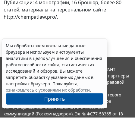
Публикации: 4 монографии, 16 брошюр, более 80
статей, материалы на персональном сайте
http://chempatlaw.pro/.
Мы обрабатываем локальные данные
браузера и используем инструменты
аналитики в целях улучшения и обеспечения
работоспособности сайта, статистических
© ООО "НПП "ГАРАНТ-СЕРВИС", 2026. Система ГАРАНТ
исследований и обзоров. Вы можете
выпускается с 1990 года. Компания "Гарант" и ее партнеры
запретить обработку указанных данных в
являются участниками Российской ассоциации правовой
настройках браузера. Пожалуйста,
информации ГАРАНТ.
ознакомьтесь с условиями их обработки
.
Портал ГАРАНТ.РУ зарегистрирован в качестве сетевого
Принять
издания Федеральной службой по надзору в сфере
связи,информационных технологий и массовых
коммуникаций (Роскомнадзором), Эл № ФС77-58365 от 18
июня 2014 года.
16+