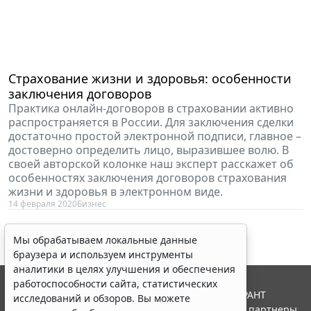
Страхование жизни и здоровья: особенности
заключения договоров
Практика онлайн-договоров в страховании активно
распространяется в России. Для заключения сделки
достаточно простой электронной подписи, главное –
достоверно определить лицо, выразившее волю. В
своей авторской колонке наш эксперт расскажет об
особенностях заключения договоров страхования
жизни и здоровья в электронном виде.
14 февраля 2020
Бизнес
Мы обрабатываем локальные данные
браузера и используем инструменты
аналитики в целях улучшения и обеспечения
работоспособности сайта, статистических
© ООО "НПП "ГАРАНТ-СЕРВИС", 2026. Система ГАРАНТ
исследований и обзоров. Вы можете
выпускается с 1990 года. Компания "Гарант" и ее партнеры