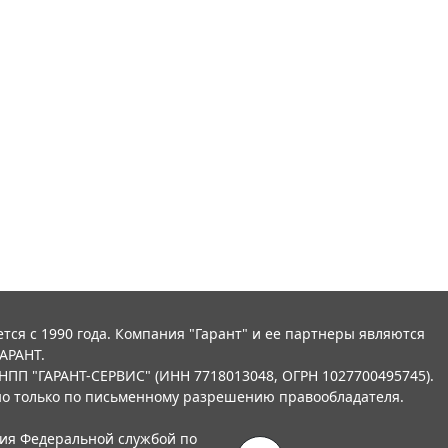
тся с 1990 года. Компания "Гарант" и ее партнеры являются
АРАНТ.
НПП "ГАРАНТ-СЕРВИС" (ИНН 7718013048, ОГРН 1027700495745).
о только по письменному разрешению правообладателя.
ния Федеральной службой по