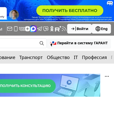
м
Войти
Eng
Перейти в систему ГАРАНТ
ование
Транспорт
Общество
IT
Профессия
П