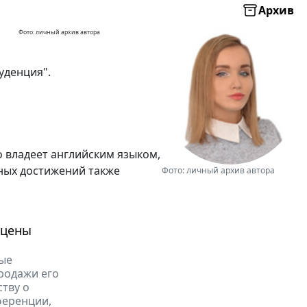
Архив
Фото: личный архив автора
уденция".
о владеет английским языком,
ных достижений также
Фото: личный архив автора
 цены
вые
родажи его
ству о
ференции,