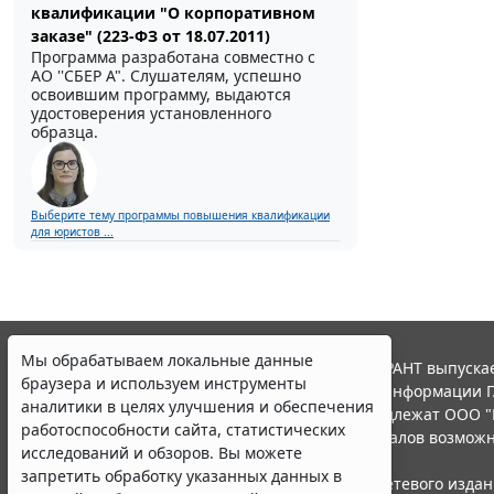
квалификации "О корпоративном
заказе" (223-ФЗ от 18.07.2011)
Программа разработана совместно с
АО ''СБЕР А". Слушателям, успешно
освоившим программу, выдаются
удостоверения установленного
образца.
Выберите тему программы повышения квалификации
для юристов ...
Мы обрабатываем локальные данные
© ООО "НПП "ГАРАНТ-СЕРВИС", 2026. Система ГАРАНТ выпускае
браузера и используем инструменты
участниками Российской ассоциации правовой информации Г
аналитики в целях улучшения и обеспечения
Все права на материалы сайта ГАРАНТ.РУ принадлежат ООО "
работоспособности сайта, статистических
Полное или частичное воспроизведение материалов возможн
исследований и обзоров. Вы можете
Правила использования портала.
запретить обработку указанных данных в
Портал ГАРАНТ.РУ зарегистрирован в качестве сетевого изда