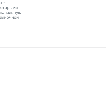
ются
 которыми
 начальную
 рыночной