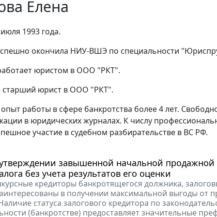
ова Елена
июля 1993 года.
 успешно окончила НИУ-ВШЭ по специальности "Юриспр
 работает юристом в ООО "РКТ".
 – старший юрист в ООО "РКТ".
 опыт работы в сфере банкротства более 4 лет. Свободн
кации в юридических журналах. К числу профессиональ
спешное участие в судебном разбирательстве в ВС РФ.
 утверждении завышенной начальной продажной
алога без учета результатов его оценки
онкурсные кредиторы банкротящегося должника, залого
аинтересованы в получении максимальной выгоды от п
Наличие статуса залогового кредитора по законодатель
ьности (банкротстве) предоставляет значительные пре