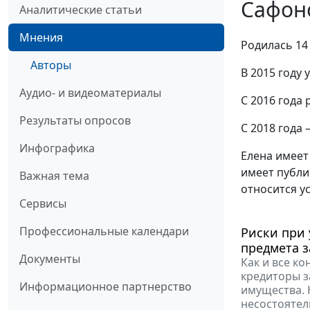
Сафон
Аналитические статьи
Мнения
Родилась 14 
Авторы
В 2015 году
Аудио- и видеоматериалы
С 2016 года
Результаты опросов
С 2018 года
Инфографика
Елена имеет
имеет публи
Важная тема
относится у
Сервисы
Профессиональные календари
Риски при
предмета з
Документы
Как и все к
кредиторы з
Информационное партнерство
имущества. 
несостоятел