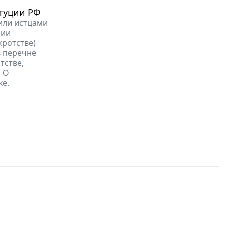
туции РФ
или истцами
нии
кротстве)
в перечне
тстве,
. О
ке.