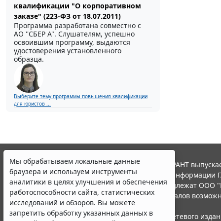
квалификации "О корпоративном
заказе" (223-ФЗ от 18.07.2011)
Программа разработана совместно с
АО ''СБЕР А". Слушателям, успешно
освоившим программу, выдаются
удостоверения установленного
образца.
Выберите тему программы повышения квалификации
для юристов ...
Мы обрабатываем локальные данные
© ООО "НПП "ГАРАНТ-СЕРВИС", 2026. Система ГАРАНТ выпускае
браузера и используем инструменты
участниками Российской ассоциации правовой информации Г
аналитики в целях улучшения и обеспечения
Все права на материалы сайта ГАРАНТ.РУ принадлежат ООО "
работоспособности сайта, статистических
Полное или частичное воспроизведение материалов возможн
исследований и обзоров. Вы можете
Правила использования портала.
запретить обработку указанных данных в
Портал ГАРАНТ.РУ зарегистрирован в качестве сетевого изда