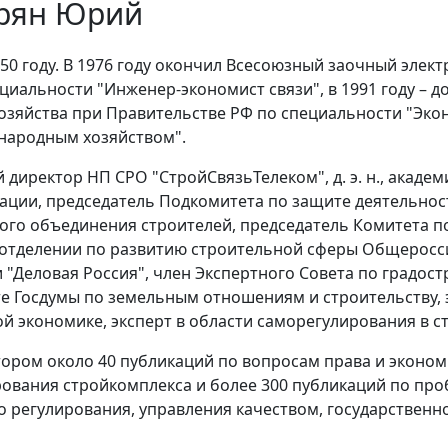
рян Юрий
950 году. В 1976 году окончил Всесоюзный заочный элек
ециальности "Инженер-экономист связи", в 1991 году – 
озяйства при Правительстве РФ по специальности "Эко
народным хозяйством".
 директор НП СРО "СтройСвязьТелеком", д. э. н., акад
ции, председатель Подкомитета по защите деятельнос
го объединения строителей, председатель Комитета п
 отделении по развитию строительной сферы Общерос
 "Деловая Россия", член Экспертного Совета по градос
е Госдумы по земельным отношениям и строительству, э
й экономике, эксперт в области саморегулирования в с
тором около 40 публикаций по вопросам права и эконом
ования стройкомплекса и более 300 публикаций по пр
о регулирования, управления качеством, государственн