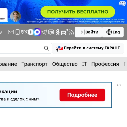
м
Войти
Eng
Перейти в систему ГАРАНТ
ование
Транспорт
Общество
IT
Профессия
П