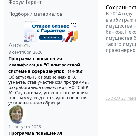
Форум Гарант
Сохраннос
В 2014 году
Подборки материалов
в арбитражн
имущества –
банков. Нек
имущества б
такого имущ
Анонсы
правомернос
8 сентября 2026
Программа повышения
квалификации "О контрактной
системе в сфере закупок" (44-ФЗ)"
Об актуальных изменениях в КС
узнаете, став участником программы,
разработанной совместно с АО ''СБЕР
А". Слушателям, успешно освоившим
программу, выдаются удостоверения
25 июля 2014
Би
установленного образца.
11 августа 2026
Программа повышения