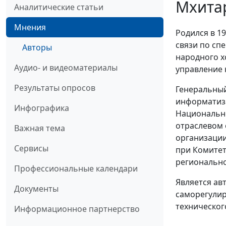
Мхита
Аналитические статьи
Мнения
Родился в 1
связи по сп
Авторы
народного х
Аудио- и видеоматериалы
управление 
Результаты опросов
Генеральный
информатиза
Инфографика
Национально
отраслевом
Важная тема
организации
Сервисы
при Комитет
регионально
Профессиональные календари
Является ав
Документы
саморегулир
техническог
Информационное партнерство