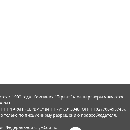
тся с 1990 года. Компания "Гарант" и ее партнеры являются
АРАНТ.
НПП "ГАРАНТ-СЕРВИС" (ИНН 7718013048, ОГРН 1027700495745).
о только по письменному разрешению правообладателя.
ния Федеральной службой по