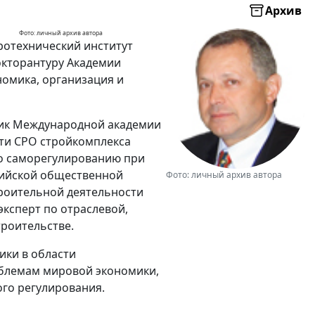
Архив
Фото: личный архив автора
тротехнический институт
докторантуру Академии
номика, организация и
емик Международной академии
ти СРО стройкомплекса
о саморегулированию при
сийской общественной
Фото: личный архив автора
троительной деятельности
ксперт по отраслевой,
троительстве.
ики в области
облемам мировой экономики,
ого регулирования.