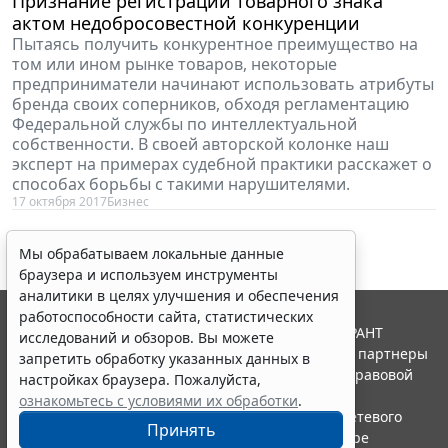
Признание регистрации товарного знака
актом недобросовестной конкуренции
Пытаясь получить конкурентное преимущество на
том или ином рынке товаров, некоторые
предприниматели начинают использовать атрибуты
бренда своих соперников, обходя регламентацию
Федеральной службы по интеллектуальной
собственности. В своей авторской колонке наш
эксперт на примерах судебной практики расскажет о
способах борьбы с такими нарушителями.
17 октября 2017
Бизнес
Мы обрабатываем локальные данные
браузера и используем инструменты
аналитики в целях улучшения и обеспечения
работоспособности сайта, статистических
© ООО "НПП "ГАРАНТ-СЕРВИС", 2026. Система ГАРАНТ
исследований и обзоров. Вы можете
выпускается с 1990 года. Компания "Гарант" и ее партнеры
запретить обработку указанных данных в
являются участниками Российской ассоциации правовой
настройках браузера. Пожалуйста,
информации ГАРАНТ.
ознакомьтесь с условиями их обработки
.
Портал ГАРАНТ.РУ зарегистрирован в качестве сетевого
Принять
издания Федеральной службой по надзору в сфере