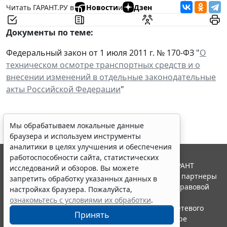
Читать ГАРАНТ.РУ в
Новости
и
Дзен
Документы по теме:
Федеральный закон от 1 июля 2011 г. № 170-ФЗ "
О
техническом осмотре транспортных средств и о
внесении изменений в отдельные законодательные
акты Российской Федерации
"
Мы обрабатываем локальные данные
браузера и используем инструменты
аналитики в целях улучшения и обеспечения
работоспособности сайта, статистических
© ООО "НПП "ГАРАНТ-СЕРВИС", 2026. Система ГАРАНТ
исследований и обзоров. Вы можете
выпускается с 1990 года. Компания "Гарант" и ее партнеры
запретить обработку указанных данных в
являются участниками Российской ассоциации правовой
настройках браузера. Пожалуйста,
информации ГАРАНТ.
ознакомьтесь с условиями их обработки
.
Портал ГАРАНТ.РУ зарегистрирован в качестве сетевого
Принять
издания Федеральной службой по надзору в сфере