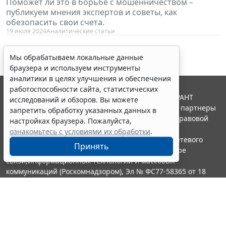
Поможет ли это в борьбе с мошенничеством –
публикуем мнения экспертов и советы, как
обезопасить свои счета.
19 июля 2024
Аналитические статьи
Мы обрабатываем локальные данные
браузера и используем инструменты
аналитики в целях улучшения и обеспечения
работоспособности сайта, статистических
© ООО "НПП "ГАРАНТ-СЕРВИС", 2026. Система ГАРАНТ
исследований и обзоров. Вы можете
выпускается с 1990 года. Компания "Гарант" и ее партнеры
запретить обработку указанных данных в
являются участниками Российской ассоциации правовой
настройках браузера. Пожалуйста,
информации ГАРАНТ.
ознакомьтесь с условиями их обработки
.
Портал ГАРАНТ.РУ зарегистрирован в качестве сетевого
Принять
издания Федеральной службой по надзору в сфере
связи,информационных технологий и массовых
коммуникаций (Роскомнадзором), Эл № ФС77-58365 от 18
июня 2014 года.
16+
Контакты
8-800-200-88-88