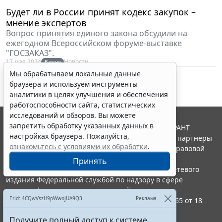
Будет ли в России принят кодекс закупок –
мнение экспертов
Вопрос принятия единого закона обсудили на
ежегодном Всероссийском форуме-выставке
"ГОСЗАКАЗ".
17 мая 2024
Новости
Важно
Мы обрабатываем локальные данные
браузера и используем инструменты
аналитики в целях улучшения и обеспечения
работоспособности сайта, статистических
исследований и обзоров. Вы можете
запретить обработку указанных данных в
© ООО "НПП "ГАРАНТ-СЕРВИС", 2026. Система ГАРАНТ
настройках браузера. Пожалуйста,
выпускается с 1990 года. Компания "Гарант" и ее партнеры
ознакомьтесь с условиями их обработки
.
являются участниками Российской ассоциации правовой
информации ГАРАНТ.
Принять
Портал ГАРАНТ.РУ зарегистрирован в качестве сетевого
издания Федеральной службой по надзору в сфере
связи,информационных технологий и массовых
Erid: 4CQwVszH9pWwojUA9Q3
Реклама
коммуникаций (Роскомнадзором), Эл № ФС77-58365 от 18
июня 2014 года.
Получите полный доступ к системе