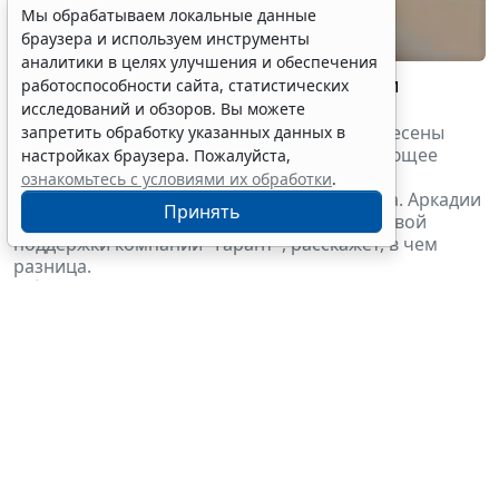
Мы обрабатываем локальные данные
браузера и используем инструменты
аналитики в целях улучшения и обеспечения
Найдите все отличия: используемый и
работоспособности сайта, статистических
поставляемый товар
исследований и обзоров. Вы можете
В Закон о контрактной системе № 44-ФЗ внесены
запретить обработку указанных данных в
изменения. ФАС России выпустила поясняющее
настройках браузера. Пожалуйста,
письмо, в котором разграничила понятия
ознакомьтесь с условиями их обработки
.
"используемого" и "поставляемого" товара. Аркадии
Принять
Серков, эксперт службы правовой и налоговой
поддержки компании "Гарант", расскажет, в чем
разница.
11 февраля 2021
Аудио- и видеоматериалы