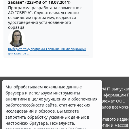
заказе" (223-ФЗ от 18.07.2011)
Программа разработана совместно с
АО ''СБЕР А". Слушателям, успешно
освоившим программу, выдаются
удостоверения установленного
образца.
Выберите тему программы повышения квалификации
для юристов ...
Мы обрабатываем локальные данные
© ООО "НПП "ГАРАНТ-СЕРВИС", 2026. Система ГАРАНТ выпускае
браузера и используем инструменты
участниками Российской ассоциации правовой информации Г
аналитики в целях улучшения и обеспечения
Все права на материалы сайта ГАРАНТ.РУ принадлежат ООО "
работоспособности сайта, статистических
Полное или частичное воспроизведение материалов возможн
исследований и обзоров. Вы можете
Правила использования портала.
запретить обработку указанных данных в
Портал ГАРАНТ.РУ зарегистрирован в качестве сетевого изда
настройках браузера. Пожалуйста,
надзору в сфере связи,информационных технологий и массо