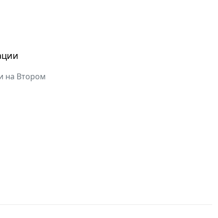
ации
и на Втором