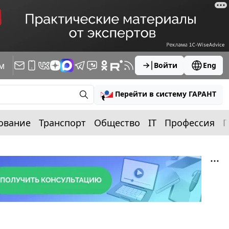
м
Войти
Eng
Перейти в систему ГАРАНТ
ование
Транспорт
Общество
IT
Профессия
П