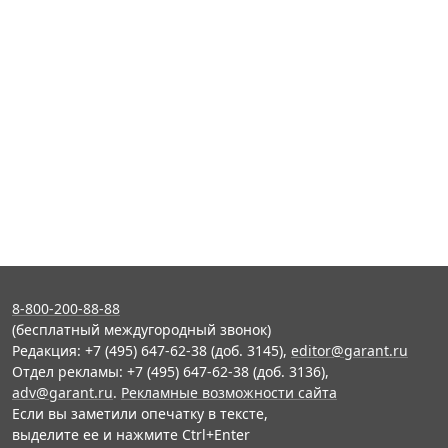
8-800-200-88-88
(бесплатный междугородный звонок)
Редакция: +7 (495) 647-62-38 (доб. 3145),
editor@garant.ru
Отдел рекламы: +7 (495) 647-62-38 (доб. 3136),
adv@garant.ru
.
Рекламные возможности сайта
Если вы заметили опечатку в тексте,
выделите ее и нажмите Ctrl+Enter