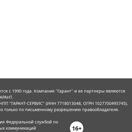
тся с 1990 года. Компания "Гарант" и ее партнеры являются
АРАНТ.
НПП "ГАРАНТ-СЕРВИС" (ИНН 7718013048, ОГРН 1027700495745).
о только по письменному разрешению правообладателя.
ния Федеральной службой по
16+
вых коммуникаций