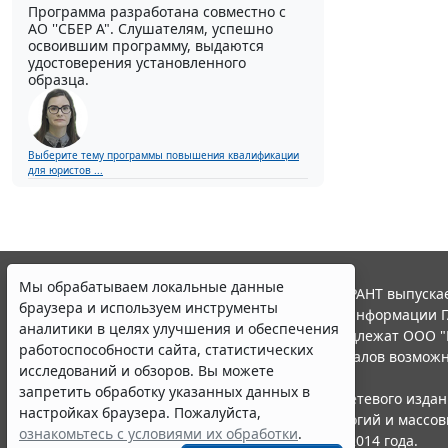
Программа разработана совместно с
АО ''СБЕР А". Слушателям, успешно
освоившим программу, выдаются
удостоверения установленного
образца.
Выберите тему программы повышения квалификации
для юристов ...
Мы обрабатываем локальные данные
© ООО "НПП "ГАРАНТ-СЕРВИС", 2026. Система ГАРАНТ выпускае
браузера и используем инструменты
участниками Российской ассоциации правовой информации Г
аналитики в целях улучшения и обеспечения
Все права на материалы сайта ГАРАНТ.РУ принадлежат ООО "
работоспособности сайта, статистических
Полное или частичное воспроизведение материалов возможн
исследований и обзоров. Вы можете
Правила использования портала.
запретить обработку указанных данных в
Портал ГАРАНТ.РУ зарегистрирован в качестве сетевого изда
настройках браузера. Пожалуйста,
надзору в сфере связи,информационных технологий и массо
ознакомьтесь с условиями их обработки
.
(Роскомнадзором), Эл № ФС77-58365 от 18 июня 2014 года.