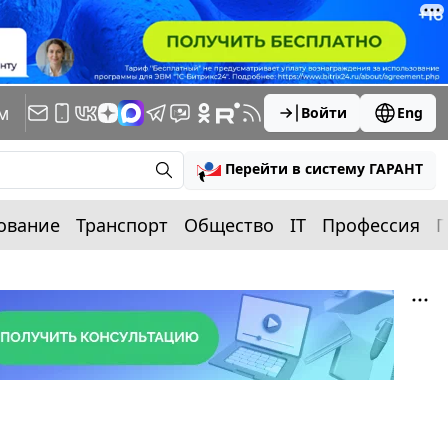
м
Войти
Eng
Перейти в систему ГАРАНТ
ование
Транспорт
Общество
IT
Профессия
П