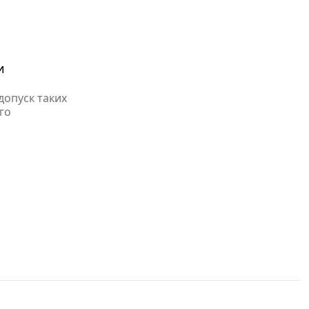
и
допуск таких
го