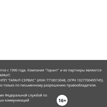
тся с 1990 года. Компания "Гарант" и ее партнеры являются
АРАНТ.
НПП "ГАРАНТ-СЕРВИС" (ИНН 7718013048, ОГРН 1027700495745).
о только по письменному разрешению правообладателя.
ния Федеральной службой по
16+
вых коммуникаций