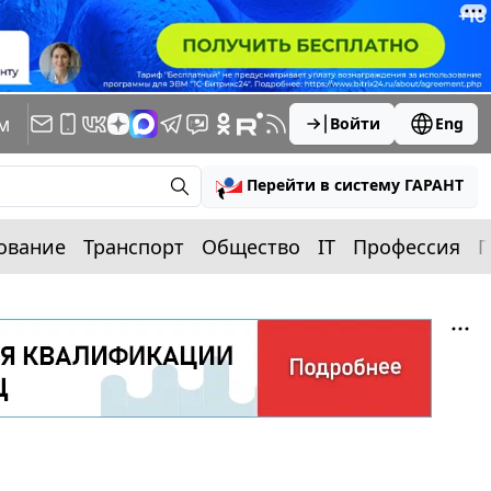
м
Войти
Eng
Перейти в систему ГАРАНТ
ование
Транспорт
Общество
IT
Профессия
П