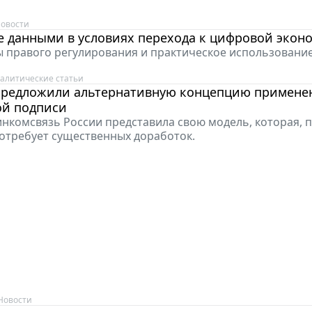
овости
е данными в условиях перехода к цифровой экон
 правого регулирования и практическое использовани
алитические статьи
предложили альтернативную концепцию примене
ой подписи
нкомсвязь России представила свою модель, которая, 
потребует существенных доработок.
Новости