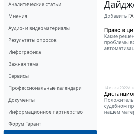
Дайдже
Аналитические статьи
Добавить
ГА
Мнения
Аудио- и видеоматериалы
Право в ци
Какие решен
Результаты опросов
проблемы во
автоматизац
Инфографика
Важная тема
Сервисы
Профессиональные календари
14 июля 2022
Ан
Дистанцион
Положительн
Документы
судебном про
нашем мате
Информационное партнерство
Форум Гарант