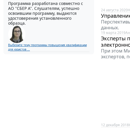
Программа разработана совместно с
АО ''СБЕР А". Слушателям, успешно
24 августа 2020
Н
освоившим программу, выдаются
Управлени
удостоверения установленного
Перспективы
образца.
данных.
19 марта 2019
Ан
Эксперты 
электронн
Выберите тему программы повышения квалификации
для юристов ...
При этом Ми
экспертов, 
12 декабря 2018