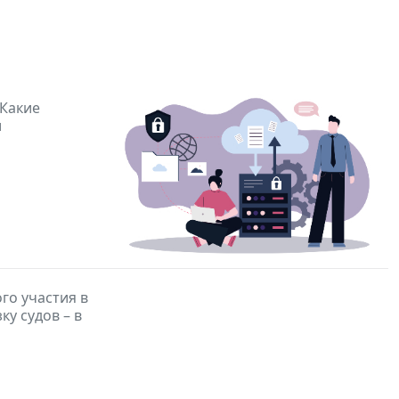
 Какие
и
го участия в
ку судов – в