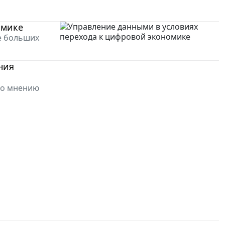
омике
е больших
ния
по мнению