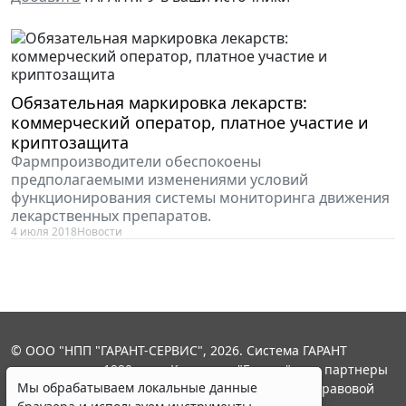
Обязательная маркировка лекарств:
коммерческий оператор, платное участие и
криптозащита
Фармпроизводители обеспокоены
предполагаемыми изменениями условий
функционирования системы мониторинга движения
лекарственных препаратов.
4 июля 2018
Новости
© ООО "НПП "ГАРАНТ-СЕРВИС", 2026. Система ГАРАНТ
выпускается с 1990 года. Компания "Гарант" и ее партнеры
Мы обрабатываем локальные данные
являются участниками Российской ассоциации правовой