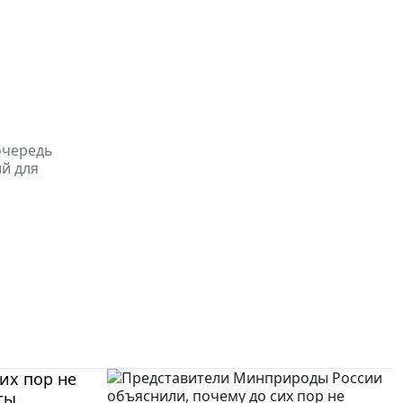
очередь
й для
их пор не
ты