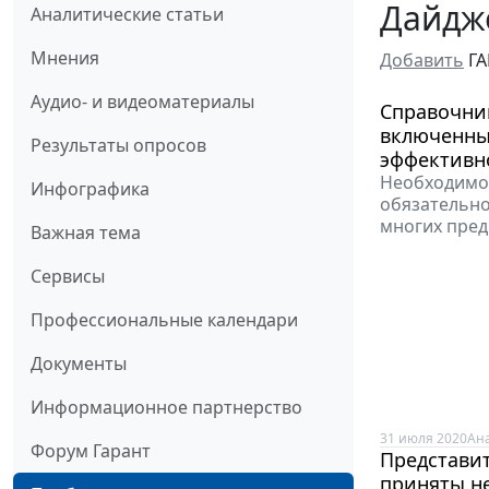
Дайдж
Аналитические статьи
Мнения
Добавить
ГА
Аудио- и видеоматериалы
Справочник
включенных
Результаты опросов
эффективн
Необходимос
Инфографика
обязательно
многих пред
Важная тема
Сервисы
Профессиональные календари
Документы
Информационное партнерство
31 июля 2020
Ан
Форум Гарант
Представи
приняты н