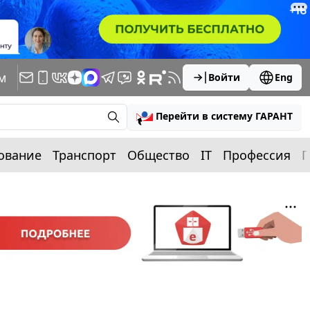
м
Войти
Eng
Перейти в систему ГАРАНТ
ование
Транспорт
Общество
IT
Профессия
П