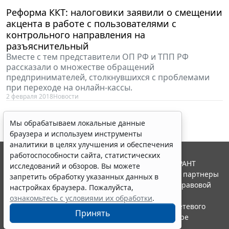
Реформа ККТ: налоговики заявили о смещении
акцента в работе с пользователями с
контрольного направления на
разъяснительный
Вместе с тем представители ОП РФ и ТПП РФ
рассказали о множестве обращений
предпринимателей, столкнувшихся с проблемами
при переходе на онлайн-кассы.
2 февраля 2018
Новости
Мы обрабатываем локальные данные
браузера и используем инструменты
аналитики в целях улучшения и обеспечения
работоспособности сайта, статистических
© ООО "НПП "ГАРАНТ-СЕРВИС", 2026. Система ГАРАНТ
исследований и обзоров. Вы можете
выпускается с 1990 года. Компания "Гарант" и ее партнеры
запретить обработку указанных данных в
являются участниками Российской ассоциации правовой
настройках браузера. Пожалуйста,
информации ГАРАНТ.
ознакомьтесь с условиями их обработки
.
Портал ГАРАНТ.РУ зарегистрирован в качестве сетевого
Принять
издания Федеральной службой по надзору в сфере
связи,информационных технологий и массовых