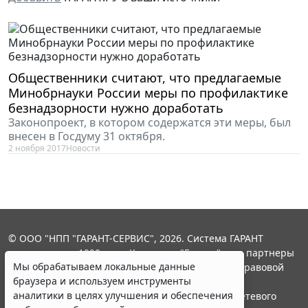
Общественники считают, что предлагаемые
Минобрнауки России меры по профилактике
безнадзорности нужно доработать
Законопроект, в котором содержатся эти меры, был
внесен в Госдуму 31 октября.
2 ноября 2017
Новости
© ООО "НПП "ГАРАНТ-СЕРВИС", 2026. Система ГАРАНТ
выпускается с 1990 года. Компания "Гарант" и ее партнеры
Мы обрабатываем локальные данные
являются участниками Российской ассоциации правовой
браузера и используем инструменты
информации ГАРАНТ.
аналитики в целях улучшения и обеспечения
Портал ГАРАНТ.РУ зарегистрирован в качестве сетевого