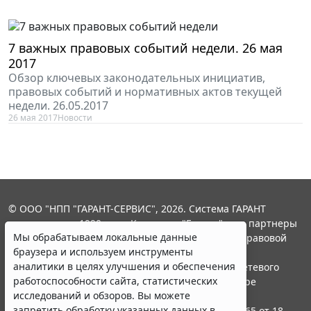
7 важных правовых событий недели. 26 мая
2017
Обзор ключевых законодательных инициатив,
правовых событий и нормативных актов текущей
недели. 26.05.2017
26 мая 2017
Новости
© ООО "НПП "ГАРАНТ-СЕРВИС", 2026. Система ГАРАНТ
выпускается с 1990 года. Компания "Гарант" и ее партнеры
Мы обрабатываем локальные данные
являются участниками Российской ассоциации правовой
браузера и используем инструменты
информации ГАРАНТ.
аналитики в целях улучшения и обеспечения
Портал ГАРАНТ.РУ зарегистрирован в качестве сетевого
работоспособности сайта, статистических
издания Федеральной службой по надзору в сфере
исследований и обзоров. Вы можете
связи,информационных технологий и массовых
запретить обработку указанных данных в
коммуникаций (Роскомнадзором), Эл № ФС77-58365 от 18