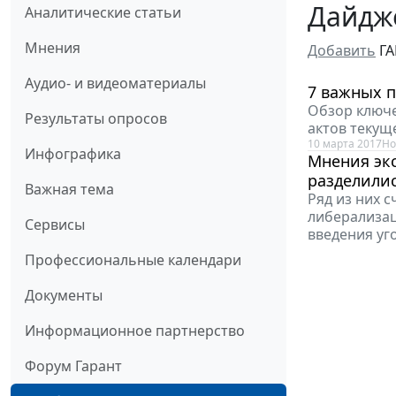
Дайдже
Аналитические статьи
Мнения
Добавить
ГА
Аудио- и видеоматериалы
7 важных п
Обзор ключе
Результаты опросов
актов текуще
10 марта 2017
Но
Инфографика
Мнения экс
разделили
Важная тема
Ряд из них 
либерализац
Сервисы
введения уг
Профессиональные календари
Документы
Информационное партнерство
Форум Гарант