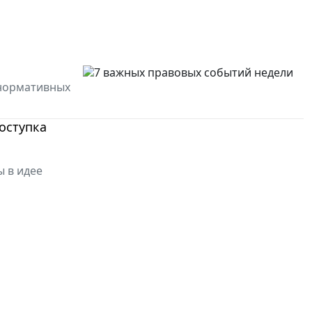
 нормативных
оступка
ы в идее