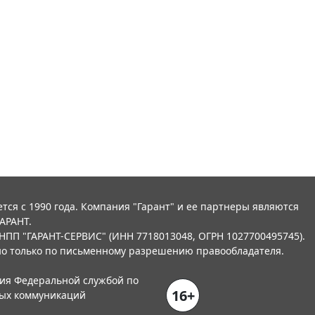
тся с 1990 года. Компания "Гарант" и ее партнеры являются
АРАНТ.
НПП "ГАРАНТ-СЕРВИС" (ИНН 7718013048, ОГРН 1027700495745).
о только по письменному разрешению правообладателя.
ния Федеральной службой по
16+
вых коммуникаций