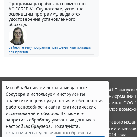
Программа разработана совместно с
АО ''СБЕР А". Слушателям, успешно
освоившим программу, выдаются
удостоверения установленного
образца.
Выберите тему программы повышения квалификации
для юристов ...
Мы обрабатываем локальные данные
© ООО "НПП "ГАРАНТ-СЕРВИС", 2026. Система ГАРАНТ выпускае
браузера и используем инструменты
участниками Российской ассоциации правовой информации Г
аналитики в целях улучшения и обеспечения
Все права на материалы сайта ГАРАНТ.РУ принадлежат ООО "
работоспособности сайта, статистических
Полное или частичное воспроизведение материалов возможн
исследований и обзоров. Вы можете
Правила использования портала.
запретить обработку указанных данных в
Портал ГАРАНТ.РУ зарегистрирован в качестве сетевого изда
настройках браузера. Пожалуйста,
надзору в сфере связи,информационных технологий и массо
ознакомьтесь с условиями их обработки
.
(Роскомнадзором), Эл № ФС77-58365 от 18 июня 2014 года.