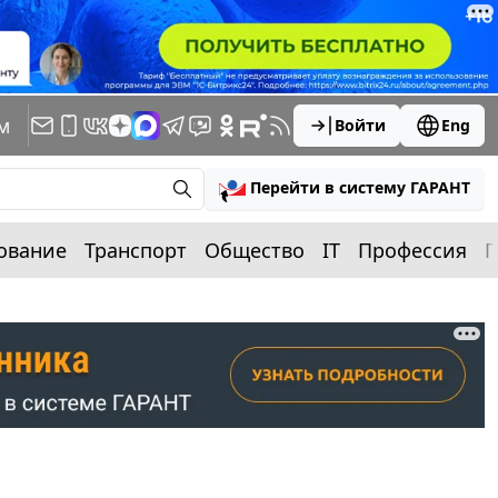
м
Войти
Eng
Перейти в систему ГАРАНТ
ование
Транспорт
Общество
IT
Профессия
П