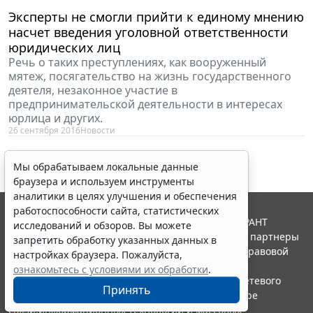
Эксперты не смогли прийти к единому мнению
насчет введения уголовной ответственности
юридических лиц
Речь о таких преступлениях, как вооруженный
мятеж, посягательство на жизнь государственного
деятеля, незаконное участие в
предпринимательской деятельности в интересах
юрлица и других.
26 сентября 2016
Новости
Мы обрабатываем локальные данные
браузера и используем инструменты
аналитики в целях улучшения и обеспечения
работоспособности сайта, статистических
© ООО "НПП "ГАРАНТ-СЕРВИС", 2026. Система ГАРАНТ
исследований и обзоров. Вы можете
выпускается с 1990 года. Компания "Гарант" и ее партнеры
запретить обработку указанных данных в
являются участниками Российской ассоциации правовой
настройках браузера. Пожалуйста,
информации ГАРАНТ.
ознакомьтесь с условиями их обработки
.
Портал ГАРАНТ.РУ зарегистрирован в качестве сетевого
Принять
издания Федеральной службой по надзору в сфере
связи,информационных технологий и массовых