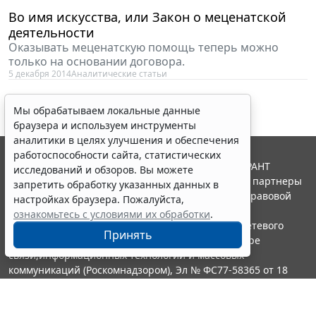
Во имя искусства, или Закон о меценатской
деятельности
Оказывать меценатскую помощь теперь можно
только на основании договора.
5 декабря 2014
Аналитические статьи
Мы обрабатываем локальные данные
браузера и используем инструменты
аналитики в целях улучшения и обеспечения
работоспособности сайта, статистических
© ООО "НПП "ГАРАНТ-СЕРВИС", 2026. Система ГАРАНТ
исследований и обзоров. Вы можете
выпускается с 1990 года. Компания "Гарант" и ее партнеры
запретить обработку указанных данных в
являются участниками Российской ассоциации правовой
настройках браузера. Пожалуйста,
информации ГАРАНТ.
ознакомьтесь с условиями их обработки
.
Портал ГАРАНТ.РУ зарегистрирован в качестве сетевого
Принять
издания Федеральной службой по надзору в сфере
связи,информационных технологий и массовых
коммуникаций (Роскомнадзором), Эл № ФС77-58365 от 18
июня 2014 года.
16+