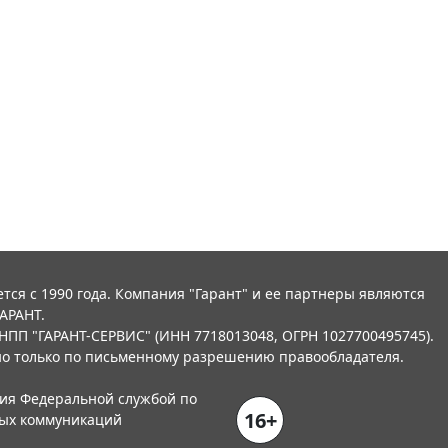
тся с 1990 года. Компания "Гарант" и ее партнеры являются
АРАНТ.
НПП "ГАРАНТ-СЕРВИС" (ИНН 7718013048, ОГРН 1027700495745).
о только по письменному разрешению правообладателя.
ния Федеральной службой по
16+
вых коммуникаций