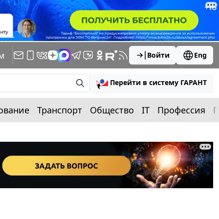
м
Войти
Eng
Перейти в систему ГАРАНТ
ование
Транспорт
Общество
IT
Профессия
П