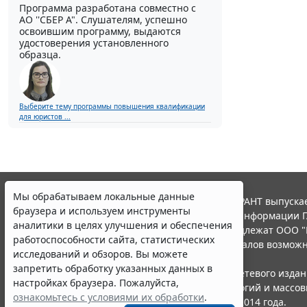
Программа разработана совместно с
АО ''СБЕР А". Слушателям, успешно
освоившим программу, выдаются
удостоверения установленного
образца.
Выберите тему программы повышения квалификации
для юристов ...
Мы обрабатываем локальные данные
© ООО "НПП "ГАРАНТ-СЕРВИС", 2026. Система ГАРАНТ выпускае
браузера и используем инструменты
участниками Российской ассоциации правовой информации Г
аналитики в целях улучшения и обеспечения
Все права на материалы сайта ГАРАНТ.РУ принадлежат ООО "
работоспособности сайта, статистических
Полное или частичное воспроизведение материалов возможн
исследований и обзоров. Вы можете
Правила использования портала.
запретить обработку указанных данных в
Портал ГАРАНТ.РУ зарегистрирован в качестве сетевого изда
настройках браузера. Пожалуйста,
надзору в сфере связи,информационных технологий и массо
ознакомьтесь с условиями их обработки
.
(Роскомнадзором), Эл № ФС77-58365 от 18 июня 2014 года.