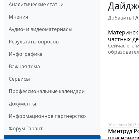
Дайдже
Аналитические статьи
Мнения
Добавить
ГА
Аудио- и видеоматериалы
Матерински
частных де
Результаты опросов
Сейчас его 
образовате
Инфографика
Важная тема
Сервисы
Профессиональные календари
Документы
Информационное партнерство
20 августа 2015
Н
Форум Гарант
Минтруд Р
пенсионер