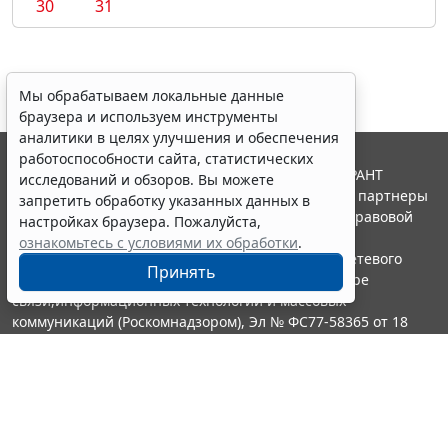
30
31
Мы обрабатываем локальные данные
браузера и используем инструменты
аналитики в целях улучшения и обеспечения
работоспособности сайта, статистических
© ООО "НПП "ГАРАНТ-СЕРВИС", 2026. Система ГАРАНТ
исследований и обзоров. Вы можете
выпускается с 1990 года. Компания "Гарант" и ее партнеры
запретить обработку указанных данных в
являются участниками Российской ассоциации правовой
настройках браузера. Пожалуйста,
информации ГАРАНТ.
ознакомьтесь с условиями их обработки
.
Портал ГАРАНТ.РУ зарегистрирован в качестве сетевого
Принять
издания Федеральной службой по надзору в сфере
связи,информационных технологий и массовых
коммуникаций (Роскомнадзором), Эл № ФС77-58365 от 18
июня 2014 года.
16+
Контакты
8-800-200-88-88