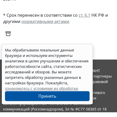
* Срок перенесен в соответствии со
ст. 6.1
НК РФ и
другими
нормативными актами
.
Мы обрабатываем локальные данные
браузера и используем инструменты
аналитики в целях улучшения и обеспечения
работоспособности сайта, статистических
© ООО "НПП "ГАРАНТ-СЕРВИС", 2026. Система ГАРАНТ
исследований и обзоров. Вы можете
выпускается с 1990 года. Компания "Гарант" и ее партнеры
запретить обработку указанных данных в
являются участниками Российской ассоциации правовой
настройках браузера. Пожалуйста,
информации ГАРАНТ.
ознакомьтесь с условиями их обработки
.
Портал ГАРАНТ.РУ зарегистрирован в качестве сетевого
Принять
издания Федеральной службой по надзору в сфере
связи,информационных технологий и массовых
коммуникаций (Роскомнадзором), Эл № ФС77-58365 от 18
июня 2014 года.