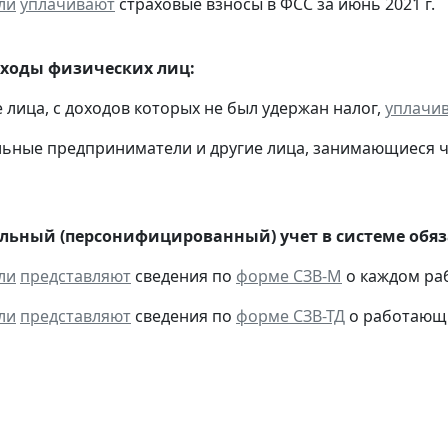
ли
уплачивают
страховые взносы в ФСС за июнь 2021 г.
оходы физических лиц:
е лица, с доходов которых не был удержан налог,
уплачи
льные предприниматели и другие лица, занимающиеся 
ьный (персонифицированный) учет в системе обяза
ли
представляют
сведения по
форме СЗВ-М
о каждом раб
ли
представляют
сведения по
форме СЗВ-ТД
о работающи