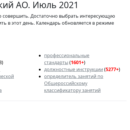
кий АО. Июль 2021
мо совершить. Достаточно выбрать интересующую
ить в этот день. Календарь обновляется в режиме
профессиональные
3)
стандарты
(
1601+
)
ь
должностные инструкции
(
5277+
)
ческой
определитель занятий по
Общероссийскому
а
классификатору занятий