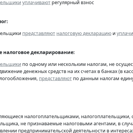
тельщики
уплачивают
регулярный взнос
ог:
ательщики
представляют
налоговую декларацию
и
уплач
 налоговое декларирование:
тельщики
по одному или нескольким налогам, не осуще
движение денежных средств на их счетах в банках (в ка
алогообложения,
представляют
по данным налогам един
являющиеся налогоплательщиками, налогоплательщики,
льщика, не признаваемые налоговыми агентами, в случа
влении предпринимательской деятельности в интересах