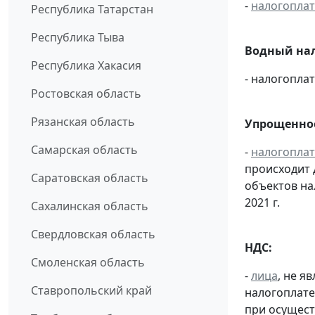
-
налогопла
Республика Татарстан
Республика Тыва
Водный нал
Республика Хакасия
- налогопл
Ростовская область
Рязанская область
Упрощенное
Самарская область
-
налогопла
происходит 
Саратовская область
объектов н
2021 г.
Сахалинская область
Свердловская область
НДС:
Смоленская область
-
лица
, не 
Ставропольский край
налогоплате
при осущест