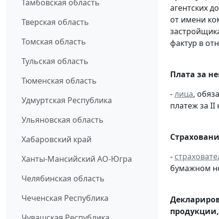
Тамбовская область
агентских д
от имени ко
Тверская область
застройщик
Томская область
фактур в от
Тульская область
Плата за н
Тюменская область
-
лица
, обяз
Удмуртская Республика
платеж за II 
Ульяновская область
Страховани
Хабаровский край
-
страховате
Ханты-Мансийский АО-Югра
бумажном н
Челябинская область
Чеченская Республика
Деклариров
продукции,
Чувашская Республика