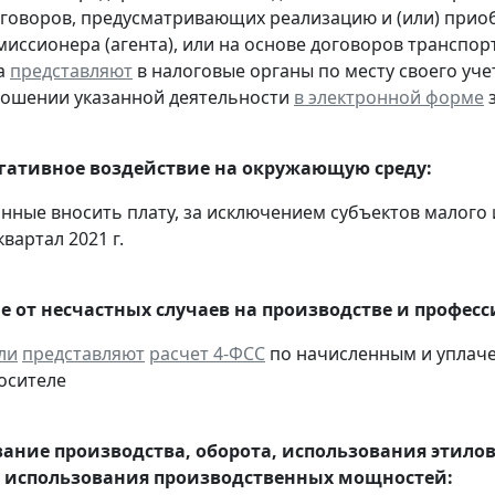
оговоров, предусматривающих реализацию и (или) приоб
миссионера (агента), или на основе договоров транспо
а
представляют
в налоговые органы по месту своего уче
ношении указанной деятельности
в электронной форме
з
егативное воздействие на окружающую среду:
анные вносить плату, за исключением субъектов малого
квартал 2021 г.
е от несчастных случаев на производстве и профес
ли
представляют
расчет 4-ФСС
по начисленным и уплачен
осителе
ание производства, оборота, использования этило
 использования производственных мощностей: