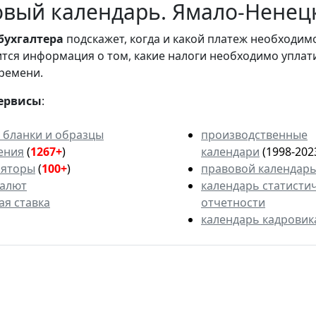
овый календарь. Ямало-Ненец
бухгалтера
подскажет, когда и какой платеж необходи
вится информация о том, какие налоги необходимо уплат
ремени.
ервисы
:
 бланки и образцы
производственные
ения
(
1267+
)
календари
(1998-202
ляторы
(
100+
)
правовой календар
валют
календарь статисти
ая ставка
отчетности
календарь кадровик