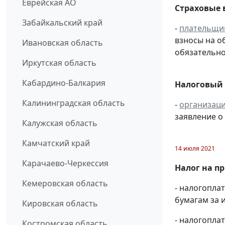
Еврейская АО
Страховые 
Забайкальский край
-
плательщи
взносы на о
Ивановская область
обязательно
Иркутская область
Кабардино-Балкария
Налоговый
Калининградская область
-
организац
заявление о
Калужская область
Камчатский край
14 июля 2021
Карачаево-Черкессия
Налог на п
Кемеровская область
- налогопл
бумагам за и
Кировская область
- налогопла
Костромская область