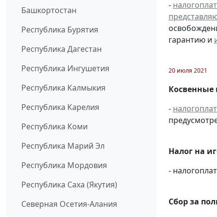
-
налогопла
Башкортостан
представля
освобождени
Республика Бурятия
гарантию и
Республика Дагестан
Республика Ингушетия
20 июля 2021
Республика Калмыкия
Косвенные 
Республика Карелия
-
налогопла
предусмотре
Республика Коми
Республика Марий Эл
Налог на и
Республика Мордовия
- налогопл
Республика Саха (Якутия)
Сбор за по
Северная Осетия-Алания