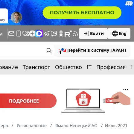
м
Войти
Eng
Перейти в систему ГАРАНТ
ование
Транспорт
Общество
IT
Профессия
П
тера
Региональные
Ямало-Ненецкий АО
Июль 2021