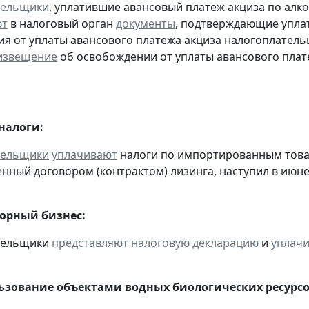
тельщики
, уплатившие авансовый платеж акциза по алк
ют
в налоговый орган
документы
, подтверждающие уплату
я от уплаты авансового платежа акциза налогоплател
извещение
об освобождении от уплаты авансового плат
налоги:
тельщики
уплачивают
налоги по импортированным товара
нный договором (контрактом) лизинга, наступил в июне
горный бизнес:
ательщики
представляют
налоговую декларацию
и
уплач
льзование объектами водных биологических ресурсо