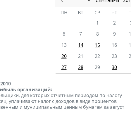
СЕНТЯБРЬ
201
ПН
ВТ
СР
ЧТ
1
2
6
7
8
9
13
14
15
16
20
21
22
23
27
28
29
30
 2010
рибыль организаций:
льщики, для которых отчетным периодом по налогу
сяц, уплачивают налог с доходов в виде процентов
твенным и муниципальным ценным бумагам за август