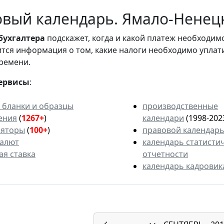
вый календарь. Ямало-Ненецк
бухгалтера
подскажет, когда и какой платеж необходи
вится информация о том, какие налоги необходимо уплат
ремени.
ервисы
:
 бланки и образцы
производственные
ения
(
1267+
)
календари
(1998-202
ляторы
(
100+
)
правовой календар
валют
календарь статисти
ая ставка
отчетности
календарь кадровик