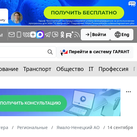
м
Войти
Eng
Перейти в систему ГАРАНТ
ование
Транспорт
Общество
IT
Профессия
П
тера
Региональные
Ямало-Ненецкий АО
14 сентября