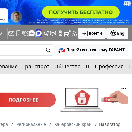
м
Войти
Eng
Перейти в систему ГАРАНТ
ование
Транспорт
Общество
IT
Профессия
П
тера
Региональные
Хабаровский край
Навигатор.