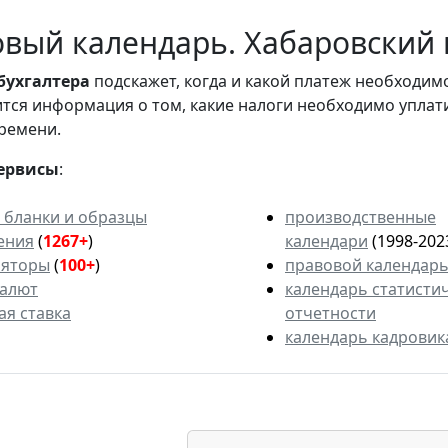
вый календарь. Хабаровский к
бухгалтера
подскажет, когда и какой платеж необходи
вится информация о том, какие налоги необходимо уплат
ремени.
ервисы
:
 бланки и образцы
производственные
ения
(
1267+
)
календари
(1998-202
ляторы
(
100+
)
правовой календар
валют
календарь статисти
ая ставка
отчетности
календарь кадровик